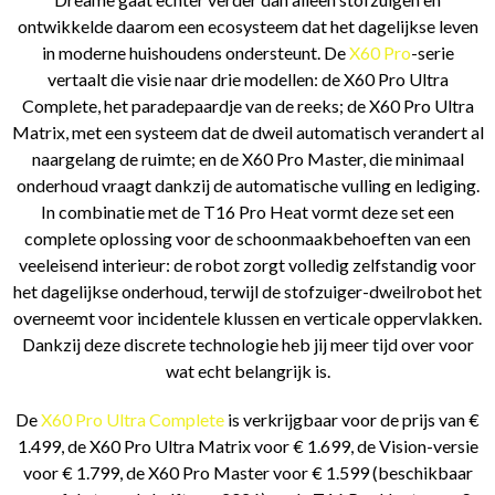
ontwikkelde daarom een ecosysteem dat het dagelijkse leven
in moderne huishoudens ondersteunt. De
X60 Pro
-serie
vertaalt die visie naar drie modellen: de X60 Pro Ultra
Complete, het paradepaardje van de reeks; de X60 Pro Ultra
Matrix, met een systeem dat de dweil automatisch verandert al
naargelang de ruimte; en de X60 Pro Master, die minimaal
onderhoud vraagt dankzij de automatische vulling en lediging.
In combinatie met de T16 Pro Heat vormt deze set een
complete oplossing voor de schoonmaakbehoeften van een
veeleisend interieur: de robot zorgt volledig zelfstandig voor
het dagelijkse onderhoud, terwijl de stofzuiger-dweilrobot het
overneemt voor incidentele klussen en verticale oppervlakken.
Dankzij deze discrete technologie heb jij meer tijd over voor
wat echt belangrijk is.
De
X60 Pro Ultra Complete
is verkrijgbaar voor de prijs van €
1.499, de X60 Pro Ultra Matrix voor € 1.699, de Vision-versie
voor € 1.799, de X60 Pro Master voor € 1.599 (beschikbaar