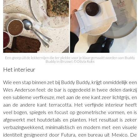
Een greep uit de lekkernijen die ter plekke voor je klaargemaakt worden van Buddy
Buddy in Brussel. ©Olivia Roks
Het interieur
Wie een stap binnen zet bij Buddy Buddy, krijgt onmiddellijk een
Wes Anderson feel: de bar is opgedeeld in twee delen dankzij
een sublieme verfkeuze, met aan de ene kant zeer lichtgrijs, en
aan de andere kant terracotta. Het verfijnde interieur heeft
veel bogen, spiegels en focust op geometrische vormen, en is
afgewerkt met houtdetails en planten. Het resultaat is zeker
verbazingwekkend, minimalistisch en modern met een visuele
identiteit gesigneerd door Futura, een bureau uit Mexico. De