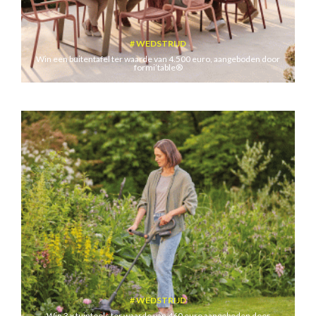
WEDSTRIJD
Win een buitentafel ter waarde van 4.500 euro, aangeboden door
formi’table®
WEDSTRIJD
Win 3 x tuintools ter waarde van 460 euro aangeboden door