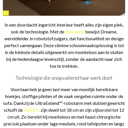
©
In een doordacht ingericht interieur heeft alles zijn eigen plek,
ook de technologie. Met de
X60-serie
bewijst Dreame,
wereldleider in robotstofzuigers, dat functionaliteit en design
perfect samengaan. Deze slimme schoonmaakoplossing is tot
in de kleinste details uitgewerkt om moeiteloos aan te sluiten
bij de hedendaagse levensstijl, zonder de aandacht naar zich
toe te trekken.
Technologie die onopvallend haar werk doet
Voortaan heb je geen last meer van moeilijk bereikbare
hoekjes, stoffige plinten of de vaak vergeten ruimte onder de
sofa. Dankzij de UltraExtend™-robotarm met dubbel gewricht
schuift de
X60 Pro
zijn dweil tot 18 cm en zijn zijborstel tot 12
cm uit. Zo bereikt hij moeiteloos en met haast chirurgische
precisie plaatsen onder lage meubels, rond tafelpoten en langs