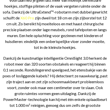
Voortaan heb je geen last meer van moeilijk bereikbare
hoekjes, stoffige plinten of de vaak vergeten ruimte onder de
sofa. Dankzij de UltraExtend™-robotarm met dubbel gewricht
schuift de
X60 Pro
zijn dweil tot 18 cm en zijn zijborstel tot 12
cm uit. Zo bereikt hij moeiteloos en met haast chirurgische
precisie plaatsen onder lage meubels, rond tafelpoten en langs
muren. Een hele opluchting voor gezinnen met kinderen of
huisdieren: eindelijk een onberispelijke vloer zonder moeite,
tot in de kleinste hoekjes.
Dankzij de kunstmatige intelligentie OmniSight 3.0 herkent de
robot meer dan 320 soorten obstakels en reageert hij binnen
0,1 seconde. Rondslingerend speelgoed, het etensbakje van de
poes of losliggende kabels? Hij detecteert ze nauwkeurig, past
zijn traject aan en zet zijn schoonmaakbeurt probleemloos
voort, zonder ook maar een centimeter over te slaan. Ook
grote ruimtes vormen geen uitdaging. Dankzij de
PowerMaster-technologie kan hij met één enkele oplaadbeurt
tot 1.000 m² reinigen, genoeg dus om zelfs de grootste