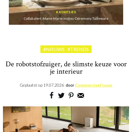
ADRESJES
Collab alert: Marie-Marie invites Ceremony Tableware
#NIEUWS
#TRENDS
De robotstofzuiger, de slimste keuze voor
je interieur
Geplaatst op
19.07.2026
door
Commercieel team