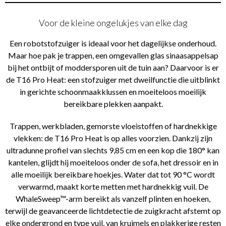
Voor de kleine ongelukjes van elke dag
Een robotstofzuiger is ideaal voor het dagelijkse onderhoud.
Maar hoe pak je trappen, een omgevallen glas sinaasappelsap
bij het ontbijt of moddersporen uit de tuin aan? Daarvoor is er
de T16 Pro Heat: een stofzuiger met dweilfunctie die uitblinkt
in gerichte schoonmaakklussen en moeiteloos moeilijk
bereikbare plekken aanpakt.
Trappen, werkbladen, gemorste vloeistoffen of hardnekkige
vlekken: de T16 Pro Heat is op alles voorzien. Dankzij zijn
ultradunne profiel van slechts 9,85 cm en een kop die 180° kan
kantelen, glijdt hij moeiteloos onder de sofa, het dressoir en in
alle moeilijk bereikbare hoekjes. Water dat tot 90 °C wordt
verwarmd, maakt korte metten met hardnekkig vuil. De
WhaleSweep™-arm bereikt als vanzelf plinten en hoeken,
terwijl de geavanceerde lichtdetectie de zuigkracht afstemt op
elke ondergrond en type vuil, van kruimels en plakkerige resten