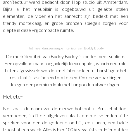
architectuur werd bedacht door Hop studio uit Amsterdam.
Bijna al het meubilair is opgebouwd uit gelakte stalen
elementen, de vloer en het aanrecht zijn bedekt met een
trendy mortexlaag, en grote bronzen spiegels zorgen voor
diepte in deze vrij compacte ruimte.
Het meer dan geslaagde interieur van Buddy Buddy
De merkidentiteit van Buddy Buddy is zonder meer subliem.
Een opvallend maar toegankelijk kleurenpalet, waarin neutrale
tinten afgewisseld worden met intense kleuruitbarstingen: het
resultaat is fascinerend om te zien. Ook de verpakkingen
kregen een premium look met hun gouden afwerkingen.
Het eten
Net zoals de naam van de nieuwe hotspot in Brussel al doet
vermoeden, is dit de uitgelezen plaats om met vrienden af te
spreken voor een deugddoend ontbijt, een lunch, een bakje
troost of een snack. Alles is hier 100% veganistisch. Hier ontdek