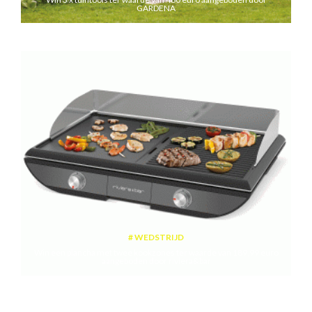
GARDENA
WEDSTRIJD
Win een plancha met twee kookzones ter waarde van 189,99 euro
aangeboden door riviera&bar