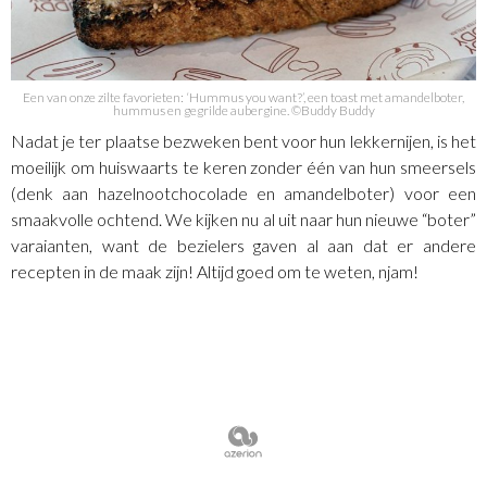
Een van onze zilte favorieten: ‘Hummus you want?’, een toast met amandelboter,
hummus en gegrilde aubergine. ©Buddy Buddy
Nadat je ter plaatse bezweken bent voor hun lekkernijen, is het
moeilijk om huiswaarts te keren zonder één van hun smeersels
(denk aan hazelnootchocolade en amandelboter) voor een
smaakvolle ochtend. We kijken nu al uit naar hun nieuwe “boter”
varaianten, want de bezielers gaven al aan dat er andere
recepten in de maak zijn! Altijd goed om te weten, njam!