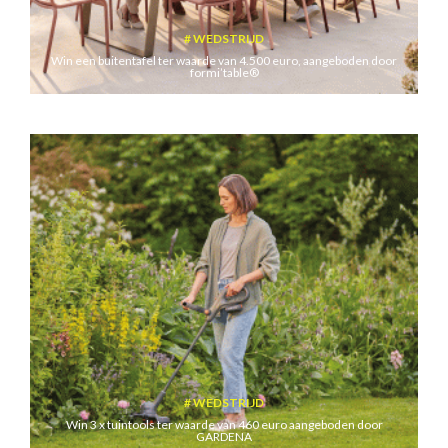
WEDSTRIJD
Win een buitentafel ter waarde van 4.500 euro, aangeboden door
formi’table®
WEDSTRIJD
Win 3 x tuintools ter waarde van 460 euro aangeboden door
GARDENA