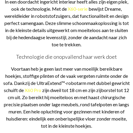
In een doordacht ingericht interieur heeft alles zijn eigen plek,
ook de technologie. Met de
X60-serie
bewijst Dreame,
wereldleider in robotstofzuigers, dat functionaliteit en design
perfect samengaan. Deze slimme schoonmaakoplossing is tot
in de kleinste details uitgewerkt om moeiteloos aan te sluiten
bij de hedendaagse levensstijl, zonder de aandacht naar zich
toe te trekken.
Technologie die onopvallend haar werk doet
Voortaan heb je geen last meer van moeilijk bereikbare
hoekjes, stoffige plinten of de vaak vergeten ruimte onder de
sofa. Dankzij de UltraExtend™-robotarm met dubbel gewricht
schuift de
X60 Pro
zijn dweil tot 18 cm en zijn zijborstel tot 12
cm uit. Zo bereikt hij moeiteloos en met haast chirurgische
precisie plaatsen onder lage meubels, rond tafelpoten en langs
muren. Een hele opluchting voor gezinnen met kinderen of
huisdieren: eindelijk een onberispelijke vloer zonder moeite,
tot in de kleinste hoekjes.