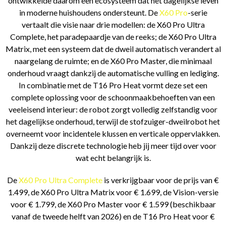
ontwikkelde daarom een ecosysteem dat het dagelijkse leven
in moderne huishoudens ondersteunt. De
X60 Pro
-serie
vertaalt die visie naar drie modellen: de X60 Pro Ultra
Complete, het paradepaardje van de reeks; de X60 Pro Ultra
Matrix, met een systeem dat de dweil automatisch verandert al
naargelang de ruimte; en de X60 Pro Master, die minimaal
onderhoud vraagt dankzij de automatische vulling en lediging.
In combinatie met de T16 Pro Heat vormt deze set een
complete oplossing voor de schoonmaakbehoeften van een
veeleisend interieur: de robot zorgt volledig zelfstandig voor
het dagelijkse onderhoud, terwijl de stofzuiger-dweilrobot het
overneemt voor incidentele klussen en verticale oppervlakken.
Dankzij deze discrete technologie heb jij meer tijd over voor
wat echt belangrijk is.
De
X60 Pro Ultra Complete
is verkrijgbaar voor de prijs van €
1.499, de X60 Pro Ultra Matrix voor € 1.699, de Vision-versie
voor € 1.799, de X60 Pro Master voor € 1.599 (beschikbaar
vanaf de tweede helft van 2026) en de T16 Pro Heat voor €