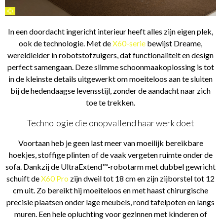
©
In een doordacht ingericht interieur heeft alles zijn eigen plek,
ook de technologie. Met de
X60-serie
bewijst Dreame,
wereldleider in robotstofzuigers, dat functionaliteit en design
perfect samengaan. Deze slimme schoonmaakoplossing is tot
in de kleinste details uitgewerkt om moeiteloos aan te sluiten
bij de hedendaagse levensstijl, zonder de aandacht naar zich
toe te trekken.
Technologie die onopvallend haar werk doet
Voortaan heb je geen last meer van moeilijk bereikbare
hoekjes, stoffige plinten of de vaak vergeten ruimte onder de
sofa. Dankzij de UltraExtend™-robotarm met dubbel gewricht
schuift de
X60 Pro
zijn dweil tot 18 cm en zijn zijborstel tot 12
cm uit. Zo bereikt hij moeiteloos en met haast chirurgische
precisie plaatsen onder lage meubels, rond tafelpoten en langs
muren. Een hele opluchting voor gezinnen met kinderen of