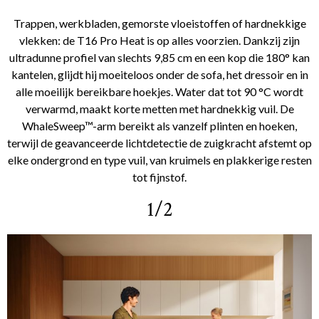
Trappen, werkbladen, gemorste vloeistoffen of hardnekkige
vlekken: de T16 Pro Heat is op alles voorzien. Dankzij zijn
ultradunne profiel van slechts 9,85 cm en een kop die 180° kan
kantelen, glijdt hij moeiteloos onder de sofa, het dressoir en in
alle moeilijk bereikbare hoekjes. Water dat tot 90 °C wordt
verwarmd, maakt korte metten met hardnekkig vuil. De
WhaleSweep™-arm bereikt als vanzelf plinten en hoeken,
terwijl de geavanceerde lichtdetectie de zuigkracht afstemt op
elke ondergrond en type vuil, van kruimels en plakkerige resten
tot fijnstof.
1/2