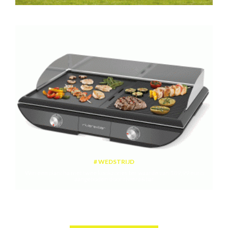
WEDSTRIJD
Win een plancha met twee kookzones ter waarde van 189,99 euro
aangeboden door riviera&bar