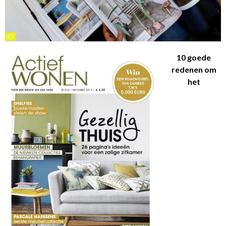
©
10 goede
redenen om
het