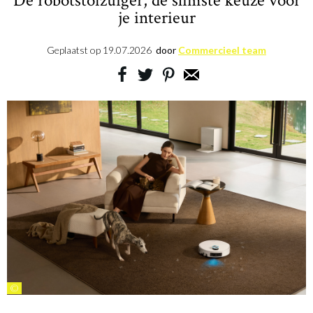
De robotstofzuiger, de slimste keuze voor
je interieur
Geplaatst op
19.07.2026
door
Commercieel team
©