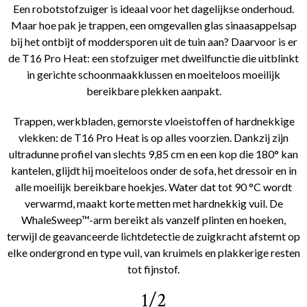
Een robotstofzuiger is ideaal voor het dagelijkse onderhoud.
Maar hoe pak je trappen, een omgevallen glas sinaasappelsap
bij het ontbijt of moddersporen uit de tuin aan? Daarvoor is er
de T16 Pro Heat: een stofzuiger met dweilfunctie die uitblinkt
in gerichte schoonmaakklussen en moeiteloos moeilijk
bereikbare plekken aanpakt.
Trappen, werkbladen, gemorste vloeistoffen of hardnekkige
vlekken: de T16 Pro Heat is op alles voorzien. Dankzij zijn
ultradunne profiel van slechts 9,85 cm en een kop die 180° kan
kantelen, glijdt hij moeiteloos onder de sofa, het dressoir en in
alle moeilijk bereikbare hoekjes. Water dat tot 90 °C wordt
verwarmd, maakt korte metten met hardnekkig vuil. De
WhaleSweep™-arm bereikt als vanzelf plinten en hoeken,
terwijl de geavanceerde lichtdetectie de zuigkracht afstemt op
elke ondergrond en type vuil, van kruimels en plakkerige resten
tot fijnstof.
1/2