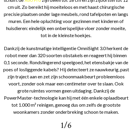
cm uit. Zo bereikt hij moeiteloos en met haast chirurgische
precisie plaatsen onder lage meubels, rond tafelpoten en langs
muren. Een hele opluchting voor gezinnen met kinderen of
huisdieren: eindelijk een onberispelijke vloer zonder moeite,
tot in de kleinste hoekjes.
Dankzij de kunstmatige intelligentie OmniSight 3.0 herkent de
robot meer dan 320 soorten obstakels en reageert hij binnen
0,1 seconde. Rondslingerend speelgoed, het etensbakje van de
poes of losliggende kabels? Hij detecteert ze nauwkeurig, past
zijn traject aan en zet zijn schoonmaakbeurt probleemloos
voort, zonder ook maar een centimeter over te slaan. Ook
grote ruimtes vormen geen uitdaging. Dankzij de
PowerMaster-technologie kan hij met één enkele oplaadbeurt
tot 1.000 m² reinigen, genoeg dus om zelfs de grootste
woonkamers zonder onderbreking schoon te maken.
1/6