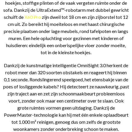
hoekjes, stoffige plinten of de vaak vergeten ruimte onder de
sofa. Dankzij de UltraExtend™-robotarm met dubbel gewricht
schuift de
X60 Pro
zijn dweil tot 18 cm en zijn zijborstel tot 12
cm uit. Zo bereikt hij moeiteloos en met haast chirurgische
precisie plaatsen onder lage meubels, rond tafelpoten en langs
muren. Een hele opluchting voor gezinnen met kinderen of
huisdieren: eindelijk een onberispelijke vloer zonder moeite,
tot in de kleinste hoekjes.
Dankzij de kunstmatige intelligentie OmniSight 3.0 herkent de
robot meer dan 320 soorten obstakels en reageert hij binnen
0,1 seconde. Rondslingerend speelgoed, het etensbakje van de
poes of losliggende kabels? Hij detecteert ze nauwkeurig, past
zijn traject aan en zet zijn schoonmaakbeurt probleemloos
voort, zonder ook maar een centimeter over te slaan. Ook
grote ruimtes vormen geen uitdaging. Dankzij de
PowerMaster-technologie kan hij met één enkele oplaadbeurt
tot 1.000 m² reinigen, genoeg dus om zelfs de grootste
woonkamers zonder onderbreking schoon te maken.