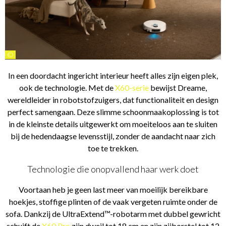
©
In een doordacht ingericht interieur heeft alles zijn eigen plek,
ook de technologie. Met de
X60-serie
bewijst Dreame,
wereldleider in robotstofzuigers, dat functionaliteit en design
perfect samengaan. Deze slimme schoonmaakoplossing is tot
in de kleinste details uitgewerkt om moeiteloos aan te sluiten
bij de hedendaagse levensstijl, zonder de aandacht naar zich
toe te trekken.
Technologie die onopvallend haar werk doet
Voortaan heb je geen last meer van moeilijk bereikbare
hoekjes, stoffige plinten of de vaak vergeten ruimte onder de
sofa. Dankzij de UltraExtend™-robotarm met dubbel gewricht
schuift de
X60 Pro
zijn dweil tot 18 cm en zijn zijborstel tot 12