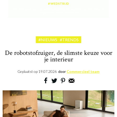
WEDSTRIJD
Win een plancha met twee kookzones ter waarde van 189,99 euro
aangeboden door riviera&bar
#NIEUWS
#TRENDS
De robotstofzuiger, de slimste keuze voor
je interieur
Geplaatst op
19.07.2026
door
Commercieel team