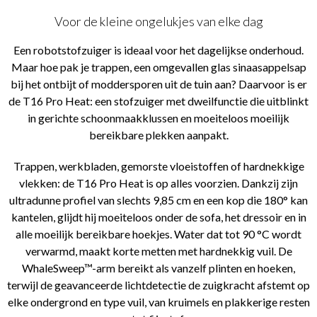
Voor de kleine ongelukjes van elke dag
Een robotstofzuiger is ideaal voor het dagelijkse onderhoud.
Maar hoe pak je trappen, een omgevallen glas sinaasappelsap
bij het ontbijt of moddersporen uit de tuin aan? Daarvoor is er
de T16 Pro Heat: een stofzuiger met dweilfunctie die uitblinkt
in gerichte schoonmaakklussen en moeiteloos moeilijk
bereikbare plekken aanpakt.
Trappen, werkbladen, gemorste vloeistoffen of hardnekkige
vlekken: de T16 Pro Heat is op alles voorzien. Dankzij zijn
ultradunne profiel van slechts 9,85 cm en een kop die 180° kan
kantelen, glijdt hij moeiteloos onder de sofa, het dressoir en in
alle moeilijk bereikbare hoekjes. Water dat tot 90 °C wordt
verwarmd, maakt korte metten met hardnekkig vuil. De
WhaleSweep™-arm bereikt als vanzelf plinten en hoeken,
terwijl de geavanceerde lichtdetectie de zuigkracht afstemt op
elke ondergrond en type vuil, van kruimels en plakkerige resten