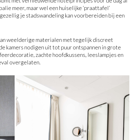
komt met vernieuwende hotelprincipes voor de dag al
alie meer, maar wel een huiselijke ‘praattafel’
 gezellig je stadswandeling kan voorbereiden bij een
van weelderige materialen met tegelijk discreet
de kamers nodigen uit tot puur ontspannen in grote
feerdecoratie, zachte hoofdkussens, leeslampjes en
eval overgelaten.