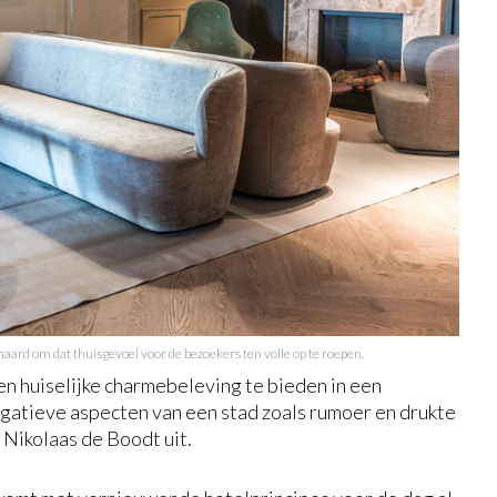
haard om dat thuisgevoel voor de bezoekers ten volle op te roepen.
en huiselijke charmebeleving te bieden in een
egatieve aspecten van een stad zoals rumoer en drukte
Nikolaas de Boodt uit.