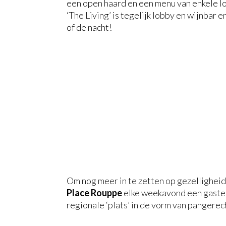
een open haard en een menu van enkele lo
‘The Living’ is tegelijk lobby en wijnbar e
of de nacht!
Om nog meer in te zetten op gezelligheid
Place Rouppe
elke weekavond een gastent
regionale ‘plats’ in de vorm van pangere