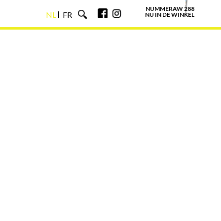
NUMMERAW 288
NL
FR
NU IN DE WINKEL
NL
FR