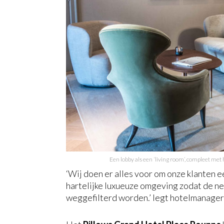
Een lobby als een ‘living room’, compleet met 
‘Wij doen er alles voor om onze klanten e
hartelijke luxueuze omgeving zodat de n
weggefilterd worden.’ legt hotelmanager 