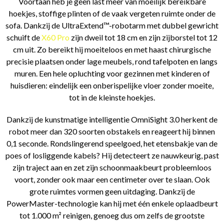
Voortaan heb je geen last meer van moeilijk bereikbare
hoekjes, stoffige plinten of de vaak vergeten ruimte onder de
sofa. Dankzij de UltraExtend™-robotarm met dubbel gewricht
schuift de
X60 Pro
zijn dweil tot 18 cm en zijn zijborstel tot 12
cm uit. Zo bereikt hij moeiteloos en met haast chirurgische
precisie plaatsen onder lage meubels, rond tafelpoten en langs
muren. Een hele opluchting voor gezinnen met kinderen of
huisdieren: eindelijk een onberispelijke vloer zonder moeite,
tot in de kleinste hoekjes.
Dankzij de kunstmatige intelligentie OmniSight 3.0 herkent de
robot meer dan 320 soorten obstakels en reageert hij binnen
0,1 seconde. Rondslingerend speelgoed, het etensbakje van de
poes of losliggende kabels? Hij detecteert ze nauwkeurig, past
zijn traject aan en zet zijn schoonmaakbeurt probleemloos
voort, zonder ook maar een centimeter over te slaan. Ook
grote ruimtes vormen geen uitdaging. Dankzij de
PowerMaster-technologie kan hij met één enkele oplaadbeurt
tot 1.000 m² reinigen, genoeg dus om zelfs de grootste