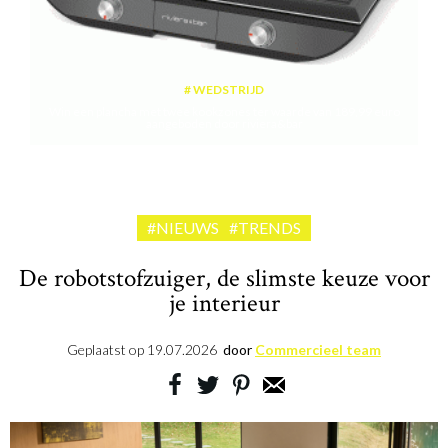
WEDSTRIJD
Win een plancha met twee kookzones ter waarde van 189,99 euro
aangeboden door riviera&bar
#NIEUWS
#TRENDS
De robotstofzuiger, de slimste keuze voor
je interieur
Geplaatst op
19.07.2026
door
Commercieel team