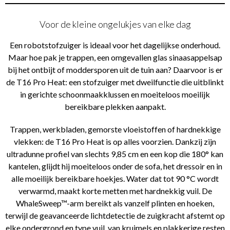
Voor de kleine ongelukjes van elke dag
Een robotstofzuiger is ideaal voor het dagelijkse onderhoud.
Maar hoe pak je trappen, een omgevallen glas sinaasappelsap
bij het ontbijt of moddersporen uit de tuin aan? Daarvoor is er
de T16 Pro Heat: een stofzuiger met dweilfunctie die uitblinkt
in gerichte schoonmaakklussen en moeiteloos moeilijk
bereikbare plekken aanpakt.
Trappen, werkbladen, gemorste vloeistoffen of hardnekkige
vlekken: de T16 Pro Heat is op alles voorzien. Dankzij zijn
ultradunne profiel van slechts 9,85 cm en een kop die 180° kan
kantelen, glijdt hij moeiteloos onder de sofa, het dressoir en in
alle moeilijk bereikbare hoekjes. Water dat tot 90 °C wordt
verwarmd, maakt korte metten met hardnekkig vuil. De
WhaleSweep™-arm bereikt als vanzelf plinten en hoeken,
terwijl de geavanceerde lichtdetectie de zuigkracht afstemt op
elke ondergrond en type vuil, van kruimels en plakkerige resten