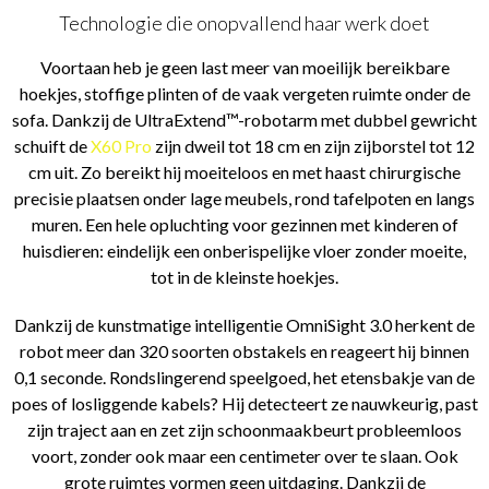
Technologie die onopvallend haar werk doet
Voortaan heb je geen last meer van moeilijk bereikbare
hoekjes, stoffige plinten of de vaak vergeten ruimte onder de
sofa. Dankzij de UltraExtend™-robotarm met dubbel gewricht
schuift de
X60 Pro
zijn dweil tot 18 cm en zijn zijborstel tot 12
cm uit. Zo bereikt hij moeiteloos en met haast chirurgische
precisie plaatsen onder lage meubels, rond tafelpoten en langs
muren. Een hele opluchting voor gezinnen met kinderen of
huisdieren: eindelijk een onberispelijke vloer zonder moeite,
tot in de kleinste hoekjes.
Dankzij de kunstmatige intelligentie OmniSight 3.0 herkent de
robot meer dan 320 soorten obstakels en reageert hij binnen
0,1 seconde. Rondslingerend speelgoed, het etensbakje van de
poes of losliggende kabels? Hij detecteert ze nauwkeurig, past
zijn traject aan en zet zijn schoonmaakbeurt probleemloos
voort, zonder ook maar een centimeter over te slaan. Ook
grote ruimtes vormen geen uitdaging. Dankzij de