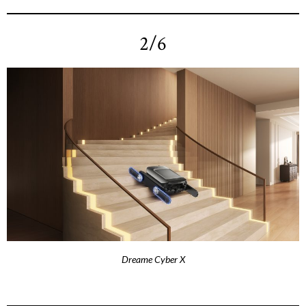
2/6
Dreame Cyber X