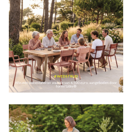
WEDSTRIJD
Win een buitentafel ter waarde van 4.500 euro, aangeboden door
formi’table®