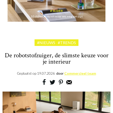
SLIDER
10 stijlvolle vazen waar we weg van zijn
#NIEUWS
#TRENDS
De robotstofzuiger, de slimste keuze voor
je interieur
Geplaatst op
19.07.2026
door
Commercieel team