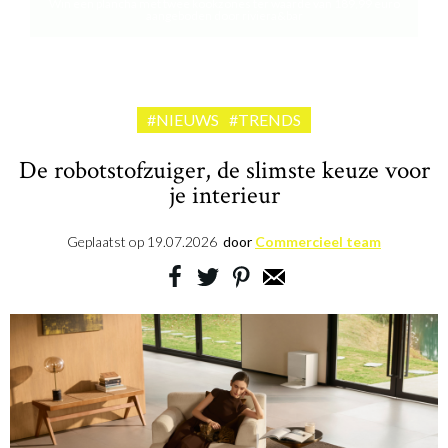
Win een plancha met twee kookzones ter waarde van 189,99 euro
aangeboden door riviera&bar
#NIEUWS
#TRENDS
De robotstofzuiger, de slimste keuze voor
je interieur
Geplaatst op
19.07.2026
door
Commercieel team