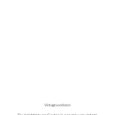
Vintagevondsten
De inrichting van Gaston is een mix van vintage