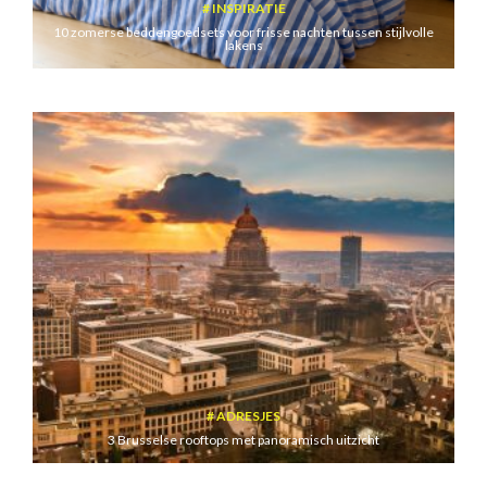
INSPIRATIE
10 zomerse beddengoedsets voor frisse nachten tussen stijlvolle
lakens
ADRESJES
3 Brusselse rooftops met panoramisch uitzicht