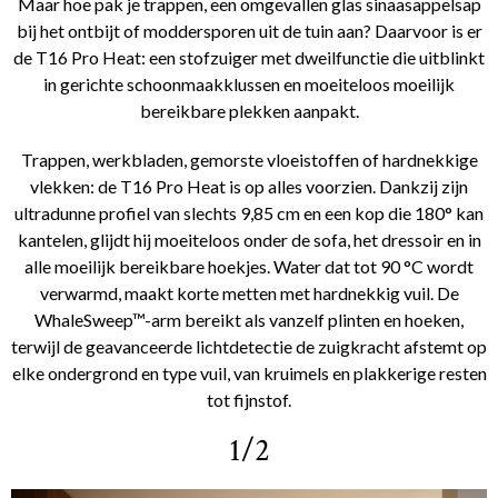
Maar hoe pak je trappen, een omgevallen glas sinaasappelsap
bij het ontbijt of moddersporen uit de tuin aan? Daarvoor is er
de T16 Pro Heat: een stofzuiger met dweilfunctie die uitblinkt
in gerichte schoonmaakklussen en moeiteloos moeilijk
bereikbare plekken aanpakt.
Trappen, werkbladen, gemorste vloeistoffen of hardnekkige
vlekken: de T16 Pro Heat is op alles voorzien. Dankzij zijn
ultradunne profiel van slechts 9,85 cm en een kop die 180° kan
kantelen, glijdt hij moeiteloos onder de sofa, het dressoir en in
alle moeilijk bereikbare hoekjes. Water dat tot 90 °C wordt
verwarmd, maakt korte metten met hardnekkig vuil. De
WhaleSweep™-arm bereikt als vanzelf plinten en hoeken,
terwijl de geavanceerde lichtdetectie de zuigkracht afstemt op
elke ondergrond en type vuil, van kruimels en plakkerige resten
tot fijnstof.
1/2