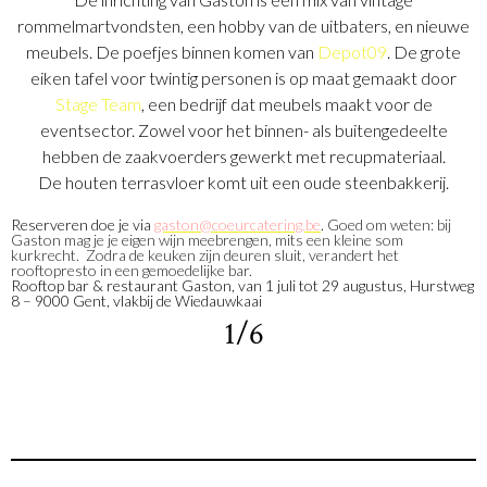
rommelmartvondsten, een hobby van de uitbaters, en nieuwe
meubels. De poefjes binnen komen van
Depot09
. De grote
eiken tafel voor twintig personen is op maat gemaakt door
Stage Team
, een bedrijf dat meubels maakt voor de
eventsector. Zowel voor het binnen- als buitengedeelte
hebben de zaakvoerders gewerkt met recupmateriaal.
De houten terrasvloer komt uit een oude steenbakkerij.
Reserveren doe je via
gaston@coeurcatering.be
.
Goed om weten: bij
Gaston mag je je eigen wijn meebrengen, mits een
kleine som
kurkrecht.
Zodra de keuken zijn deuren sluit, verandert het
rooftopresto in een gemoedelijke bar.
Rooftop bar & restaurant Gaston, van 1 juli tot 29 augustus, Hurstweg
8 – 9000 Gent, vlakbij de Wiedauwkaai
1/6