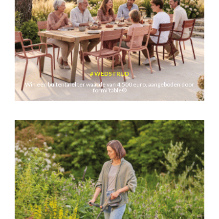
WEDSTRIJD
Win een buitentafel ter waarde van 4.500 euro, aangeboden door
formi’table®