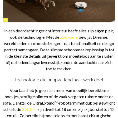
©
In een doordacht ingericht interieur heeft alles zijn eigen plek,
ook de technologie. Met de
X60-serie
bewijst Dreame,
wereldleider in robotstofzuigers, dat functionaliteit en design
perfect samengaan. Deze slimme schoonmaakoplossing is tot
in de kleinste details uitgewerkt om moeiteloos aan te sluiten
bij de hedendaagse levensstijl, zonder de aandacht naar zich
toe te trekken.
Technologie die onopvallend haar werk doet
Voortaan heb je geen last meer van moeilijk bereikbare
hoekjes, stoffige plinten of de vaak vergeten ruimte onder de
sofa. Dankzij de UltraExtend™-robotarm met dubbel gewricht
schuift de
X60 Pro
zijn dweil tot 18 cm en zijn zijborstel tot 12
cm uit. Zo bereikt hij moeiteloos en met haast chirurgische