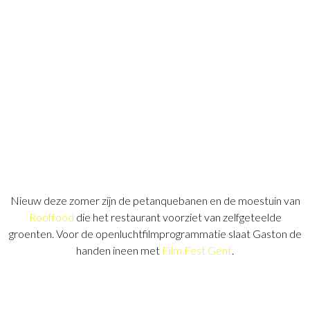
Nieuw deze zomer zijn de petanquebanen en de moestuin van
Rooffood
die het restaurant voorziet van zelfgeteelde
groenten.
Voor de openluchtfilmprogrammatie slaat Gaston de
handen ineen met
Film Fest Gent
.