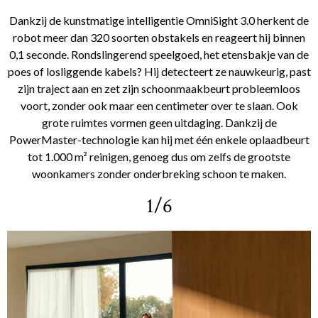
Dankzij de kunstmatige intelligentie OmniSight 3.0 herkent de
robot meer dan 320 soorten obstakels en reageert hij binnen
0,1 seconde. Rondslingerend speelgoed, het etensbakje van de
poes of losliggende kabels? Hij detecteert ze nauwkeurig, past
zijn traject aan en zet zijn schoonmaakbeurt probleemloos
voort, zonder ook maar een centimeter over te slaan. Ook
grote ruimtes vormen geen uitdaging. Dankzij de
PowerMaster-technologie kan hij met één enkele oplaadbeurt
tot 1.000 m² reinigen, genoeg dus om zelfs de grootste
woonkamers zonder onderbreking schoon te maken.
1/6