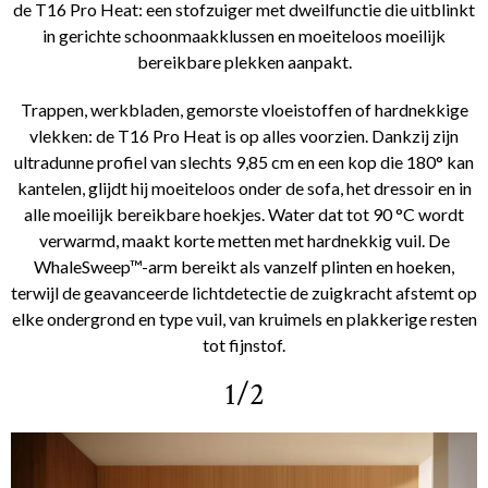
de T16 Pro Heat: een stofzuiger met dweilfunctie die uitblinkt
in gerichte schoonmaakklussen en moeiteloos moeilijk
bereikbare plekken aanpakt.
Trappen, werkbladen, gemorste vloeistoffen of hardnekkige
vlekken: de T16 Pro Heat is op alles voorzien. Dankzij zijn
ultradunne profiel van slechts 9,85 cm en een kop die 180° kan
kantelen, glijdt hij moeiteloos onder de sofa, het dressoir en in
alle moeilijk bereikbare hoekjes. Water dat tot 90 °C wordt
verwarmd, maakt korte metten met hardnekkig vuil. De
WhaleSweep™-arm bereikt als vanzelf plinten en hoeken,
terwijl de geavanceerde lichtdetectie de zuigkracht afstemt op
elke ondergrond en type vuil, van kruimels en plakkerige resten
tot fijnstof.
1/2