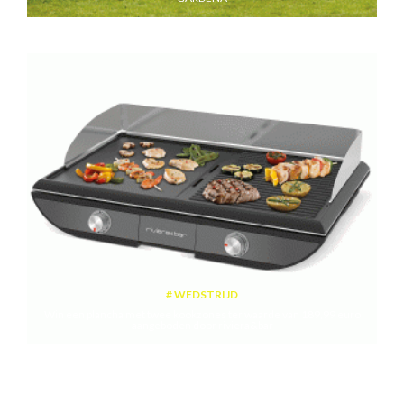
WEDSTRIJD
Win een plancha met twee kookzones ter waarde van 189,99 euro
aangeboden door riviera&bar