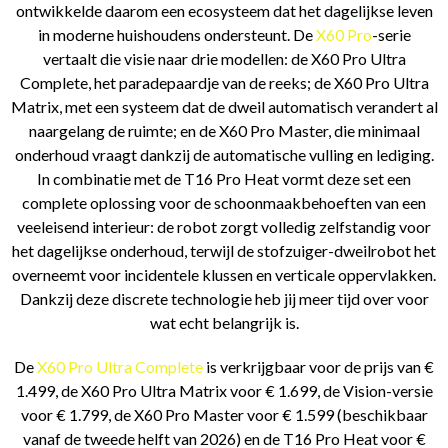
ontwikkelde daarom een ecosysteem dat het dagelijkse leven
in moderne huishoudens ondersteunt. De
X60 Pro
-serie
vertaalt die visie naar drie modellen: de X60 Pro Ultra
Complete, het paradepaardje van de reeks; de X60 Pro Ultra
Matrix, met een systeem dat de dweil automatisch verandert al
naargelang de ruimte; en de X60 Pro Master, die minimaal
onderhoud vraagt dankzij de automatische vulling en lediging.
In combinatie met de T16 Pro Heat vormt deze set een
complete oplossing voor de schoonmaakbehoeften van een
veeleisend interieur: de robot zorgt volledig zelfstandig voor
het dagelijkse onderhoud, terwijl de stofzuiger-dweilrobot het
overneemt voor incidentele klussen en verticale oppervlakken.
Dankzij deze discrete technologie heb jij meer tijd over voor
wat echt belangrijk is.
De
X60 Pro Ultra Complete
is verkrijgbaar voor de prijs van €
1.499, de X60 Pro Ultra Matrix voor € 1.699, de Vision-versie
voor € 1.799, de X60 Pro Master voor € 1.599 (beschikbaar
vanaf de tweede helft van 2026) en de T16 Pro Heat voor €