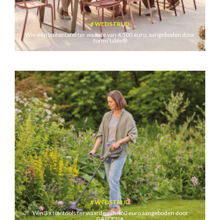
WEDSTRIJD
Win een buitentafel ter waarde van 4.500 euro, aangeboden door
formi’table®
WEDSTRIJD
Win 3 x tuintools ter waarde van 460 euro aangeboden door
GARDENA