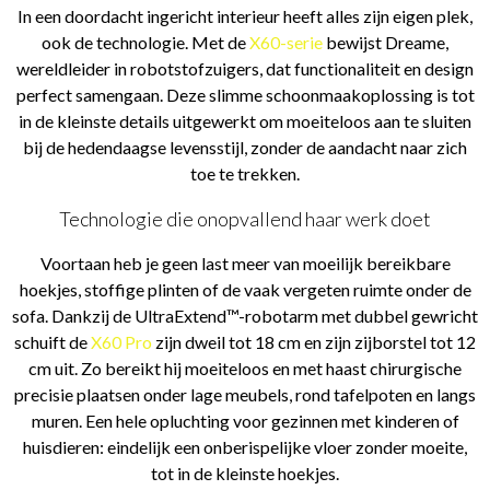
In een doordacht ingericht interieur heeft alles zijn eigen plek,
ook de technologie. Met de
X60-serie
bewijst Dreame,
wereldleider in robotstofzuigers, dat functionaliteit en design
perfect samengaan. Deze slimme schoonmaakoplossing is tot
in de kleinste details uitgewerkt om moeiteloos aan te sluiten
bij de hedendaagse levensstijl, zonder de aandacht naar zich
toe te trekken.
Technologie die onopvallend haar werk doet
Voortaan heb je geen last meer van moeilijk bereikbare
hoekjes, stoffige plinten of de vaak vergeten ruimte onder de
sofa. Dankzij de UltraExtend™-robotarm met dubbel gewricht
schuift de
X60 Pro
zijn dweil tot 18 cm en zijn zijborstel tot 12
cm uit. Zo bereikt hij moeiteloos en met haast chirurgische
precisie plaatsen onder lage meubels, rond tafelpoten en langs
muren. Een hele opluchting voor gezinnen met kinderen of
huisdieren: eindelijk een onberispelijke vloer zonder moeite,
tot in de kleinste hoekjes.