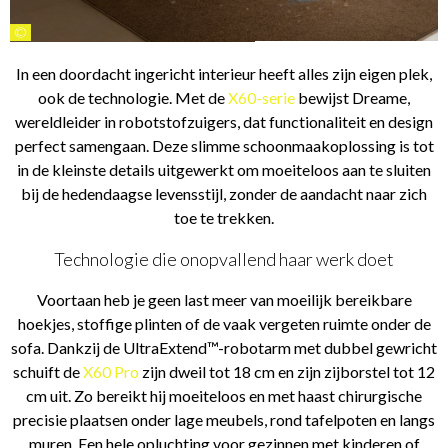
©
In een doordacht ingericht interieur heeft alles zijn eigen plek,
ook de technologie. Met de
X60-serie
bewijst Dreame,
wereldleider in robotstofzuigers, dat functionaliteit en design
perfect samengaan. Deze slimme schoonmaakoplossing is tot
in de kleinste details uitgewerkt om moeiteloos aan te sluiten
bij de hedendaagse levensstijl, zonder de aandacht naar zich
toe te trekken.
Technologie die onopvallend haar werk doet
Voortaan heb je geen last meer van moeilijk bereikbare
hoekjes, stoffige plinten of de vaak vergeten ruimte onder de
sofa. Dankzij de UltraExtend™-robotarm met dubbel gewricht
schuift de
X60 Pro
zijn dweil tot 18 cm en zijn zijborstel tot 12
cm uit. Zo bereikt hij moeiteloos en met haast chirurgische
precisie plaatsen onder lage meubels, rond tafelpoten en langs
muren. Een hele opluchting voor gezinnen met kinderen of