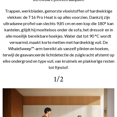
Trappen, werkbladen, gemorste vloeistoffen of hardnekkige
vlekken: de T16 Pro Heat is op alles voorzien. Dankzij zijn
ultradunne profiel van slechts 9,85 cm en een kop die 180° kan
kantelen, glijdt hij moeiteloos onder de sofa, het dressoir en in
alle moeilijk bereikbare hoekjes. Water dat tot 90 °C wordt
verwarmd, maakt korte metten met hardnekkig vuil. De
WhaleSweep™-arm bereikt als vanzelf plinten en hoeken,
terwijl de geavanceerde lichtdetectie de zuigkracht afstemt op
elke ondergrond en type vuil, van kruimels en plakkerige resten
tot fijnstof.
1/2