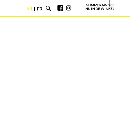
NUMMERAW 288
NL
FR
NU IN DE WINKEL
NL
FR