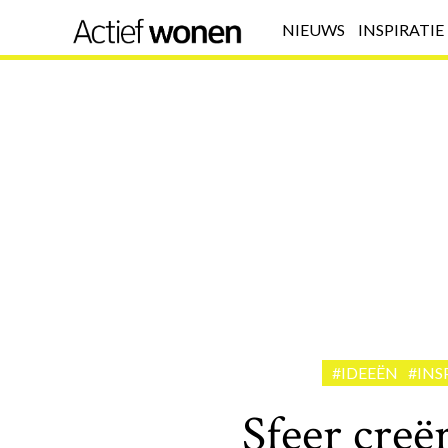
NIEUWS
INSPIRATIE
#IDEEËN
#INS
Sfeer creë