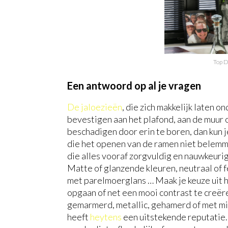
Top 
Een antwoord op al je vragen
De jaloezieën
, die zich makkelijk laten 
bevestigen aan het plafond, aan de muur of
beschadigen door erin te boren, dan kun 
die het openen van de ramen niet belem
die alles vooraf zorgvuldig en nauwkeur
Matte of glanzende kleuren, neutraal of fe
met parelmoerglans … Maak je keuze uit h
opgaan of net een mooi contrast te creëre
gemarmerd, metallic, gehamerd of met mic
heeft
heytens
een uitstekende reputatie.