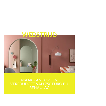
WEDSTRIJD
MAAK KANS OP EEN
VERFBUDGET VAN 750 EURO BIJ
RENAULAC