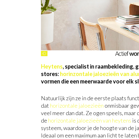
©
Heytens
, specialist in raambekleding,
stores:
horinzontale jaloezieën van al
vormen die een meerwaarde voor elk slim
Natuurlijk zijn ze in de eerste plaats fun
dat
horizontale jaloezieën
onmisbaar gewo
veel meer dan dat. Ze ogen speels, maar 
de
horizontale jaloezieën van heytens
is 
systeem, waardoor je de hoogte van de j
Ideaal om een maximum aan licht te laten