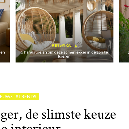
INSPIRATIE
ten
5 hangstoelen om deze zomer lekker in de zon te
luieren
IEUWS
#TRENDS
ger, de slimste keuze
je interieur