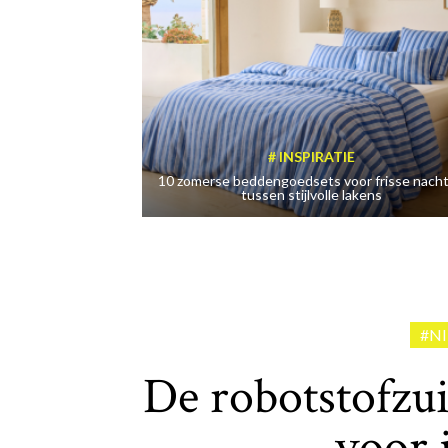
INSPIRATIE
10 zomerse beddengoedsets voor frisse nach
tussen stijlvolle lakens
#N
De robotstofzui
voor 