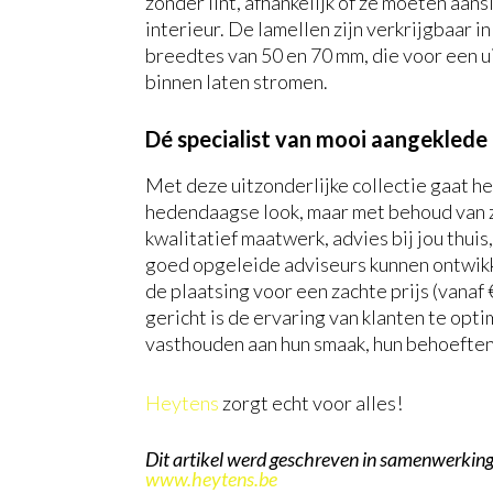
zonder lint, afhankelijk of ze moeten aans
interieur. De lamellen zijn verkrijgbaar i
breedtes van 50 en 70 mm, die voor een u
binnen laten stromen.
Dé specialist van mooi aangeklede
Met deze uitzonderlijke collectie gaat he
hedendaagse look, maar met behoud van z
kwalitatief maatwerk, advies bij jou thui
goed opgeleide adviseurs kunnen ontwikke
de plaatsing voor een zachte prijs (vanaf
gericht is de ervaring van klanten te opti
vasthouden aan hun smaak, hun behoeften,
Heytens
zorgt echt voor alles!
Dit artikel werd geschreven in
samenwerkin
www.heytens.be