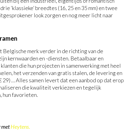
luiten bij een industrieel, eigentijds of romantisch
n drie ‘klassieke’ breedtes (16, 25 en 35 mm) en twee
itgesprokener look zorgen en nog meer licht naar
 ramen
t Belgische merk verder in de richting van de
ijn kernwaarden en -diensten. Betaalbaar en
s, klanten die hun projecten in samenwerking met heel
len, het verzenden van gratis stalen, de levering en
 € 29) … Alles samen levert dat een aanbod op dat erop
maliseren die kwaliteit verkiezen en tegelijk
 hun favorieten.
g
met
Heytens.