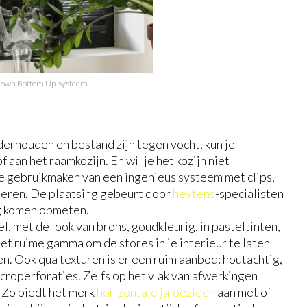
Down Bottom Up-systeem
onderhouden en bestand zijn tegen vocht, kun je
 aan het raamkozijn. En wil je het kozijn niet
je gebruikmaken van een ingenieus systeem met clips,
meren. De plaatsing gebeurt door
heytens
-specialisten
ig komen opmeten.
l, met de look van brons, goudkleurig, in pasteltinten,
et ruime gamma om de stores in je interieur te laten
n. Ook qua texturen is er een ruim aanbod: houtachtig,
roperforaties. Zelfs op het vlak van afwerkingen
 Zo biedt het merk
horizontale jaloezieën
aan met of