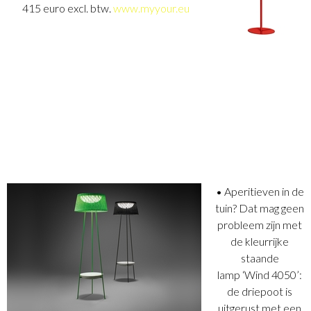
415 euro excl. btw.
www.myyour.eu
• Aperitieven in de
tuin? Dat mag geen
probleem zijn met
de kleurrijke
staande
lamp ‘Wind 4050’:
de driepoot is
uitgerust met een