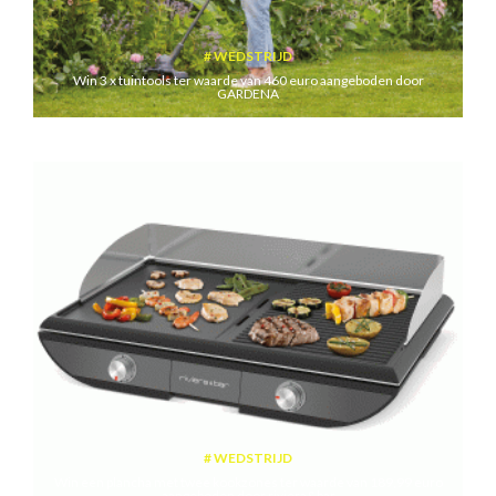
WEDSTRIJD
Win 3 x tuintools ter waarde van 460 euro aangeboden door
GARDENA
WEDSTRIJD
Win een plancha met twee kookzones ter waarde van 189,99 euro
aangeboden door riviera&bar