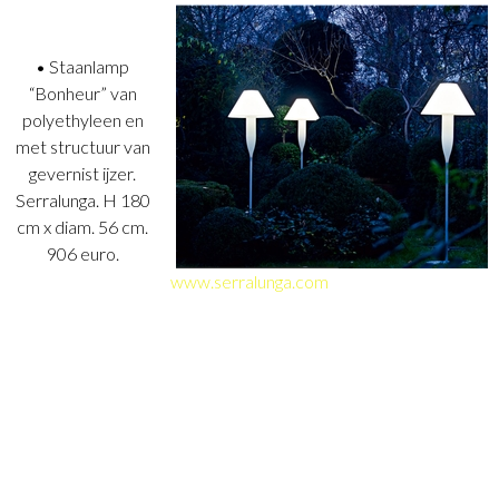
• Staanlamp
“Bonheur” van
polyethyleen en
met structuur van
gevernist ijzer.
Serralunga. H 180
cm x diam. 56 cm.
906 euro.
www.serralunga.com