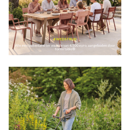
WEDSTRIJD
Win een buitentafel ter waarde van 4.500 euro, aangeboden door
formi’table®