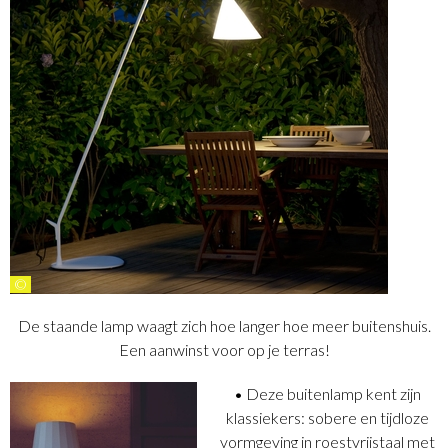
©
De staande lamp waagt zich hoe langer hoe meer buitenshuis.
Een aanwinst voor op je terras!
• Deze buitenlamp kent zijn
klassiekers: sobere en tijdloze
vormgeving in roestvrijstaal met