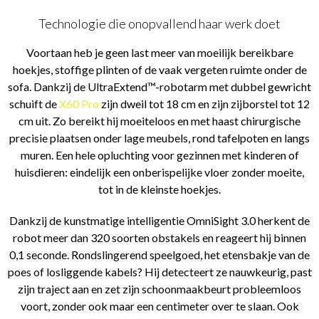
Technologie die onopvallend haar werk doet
Voortaan heb je geen last meer van moeilijk bereikbare
hoekjes, stoffige plinten of de vaak vergeten ruimte onder de
sofa. Dankzij de UltraExtend™-robotarm met dubbel gewricht
schuift de
X60 Pro
zijn dweil tot 18 cm en zijn zijborstel tot 12
cm uit. Zo bereikt hij moeiteloos en met haast chirurgische
precisie plaatsen onder lage meubels, rond tafelpoten en langs
muren. Een hele opluchting voor gezinnen met kinderen of
huisdieren: eindelijk een onberispelijke vloer zonder moeite,
tot in de kleinste hoekjes.
Dankzij de kunstmatige intelligentie OmniSight 3.0 herkent de
robot meer dan 320 soorten obstakels en reageert hij binnen
0,1 seconde. Rondslingerend speelgoed, het etensbakje van de
poes of losliggende kabels? Hij detecteert ze nauwkeurig, past
zijn traject aan en zet zijn schoonmaakbeurt probleemloos
voort, zonder ook maar een centimeter over te slaan. Ook