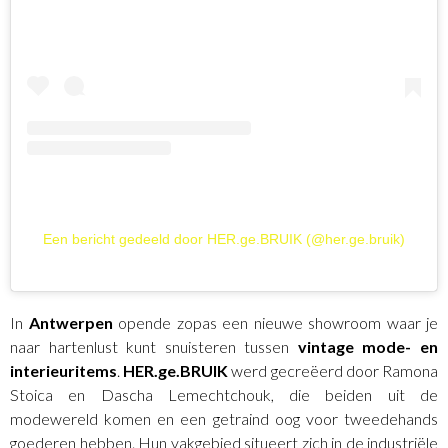
Een bericht gedeeld door HER.ge.BRUIK (@her.ge.bruik)
In
Antwerpen
opende zopas een nieuwe showroom waar je
naar hartenlust kunt snuisteren tussen
vintage mode- en
interieuritems
.
HER.ge.BRUIK
werd gecreëerd door Ramona
Stoica en Dascha Lemechtchouk, die beiden uit de
modewereld komen en een getraind oog voor tweedehands
goederen hebben. Hun vakgebied situeert zich in de industriële