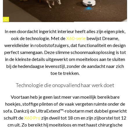
©
In een doordacht ingericht interieur heeft alles zijn eigen plek,
ook de technologie. Met de
X60-serie
bewijst Dreame,
wereldleider in robotstofzuigers, dat functionaliteit en design
perfect samengaan. Deze slimme schoonmaakoplossing is tot
in de kleinste details uitgewerkt om moeiteloos aan te sluiten
bij de hedendaagse levensstijl, zonder de aandacht naar zich
toe te trekken.
Technologie die onopvallend haar werk doet
Voortaan heb je geen last meer van moeilijk bereikbare
hoekjes, stoffige plinten of de vaak vergeten ruimte onder de
sofa. Dankzij de UltraExtend™-robotarm met dubbel gewricht
schuift de
X60 Pro
zijn dweil tot 18 cm en zijn zijborstel tot 12
cm uit. Zo bereikt hij moeiteloos en met haast chirurgische