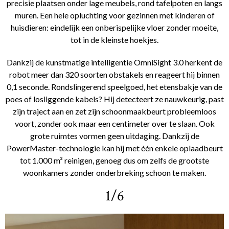
precisie plaatsen onder lage meubels, rond tafelpoten en langs
muren. Een hele opluchting voor gezinnen met kinderen of
huisdieren: eindelijk een onberispelijke vloer zonder moeite,
tot in de kleinste hoekjes.
Dankzij de kunstmatige intelligentie OmniSight 3.0 herkent de
robot meer dan 320 soorten obstakels en reageert hij binnen
0,1 seconde. Rondslingerend speelgoed, het etensbakje van de
poes of losliggende kabels? Hij detecteert ze nauwkeurig, past
zijn traject aan en zet zijn schoonmaakbeurt probleemloos
voort, zonder ook maar een centimeter over te slaan. Ook
grote ruimtes vormen geen uitdaging. Dankzij de
PowerMaster-technologie kan hij met één enkele oplaadbeurt
tot 1.000 m² reinigen, genoeg dus om zelfs de grootste
woonkamers zonder onderbreking schoon te maken.
1/6