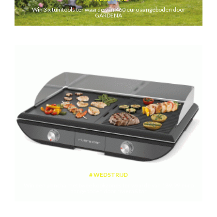
Win 3 x tuintools ter waarde van 460 euro aangeboden door
GARDENA
WEDSTRIJD
Win een plancha met twee kookzones ter waarde van 189,99 euro
aangeboden door riviera&bar