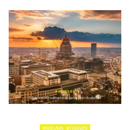
ADRESJES
3 Brusselse rooftops met panoramisch uitzicht
#NIEUWS
#TRENDS