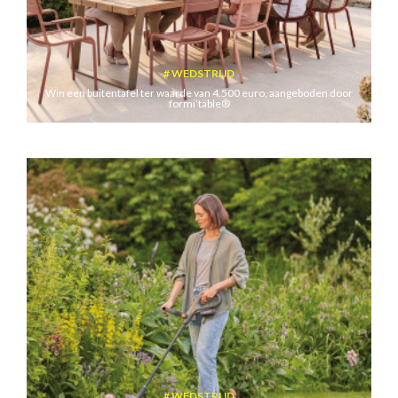
WEDSTRIJD
Win een buitentafel ter waarde van 4.500 euro, aangeboden door
formi’table®
WEDSTRIJD