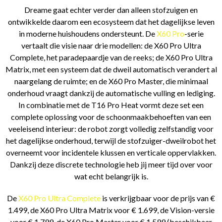
Dreame gaat echter verder dan alleen stofzuigen en
ontwikkelde daarom een ecosysteem dat het dagelijkse leven
in moderne huishoudens ondersteunt. De
X60 Pro
-serie
vertaalt die visie naar drie modellen: de X60 Pro Ultra
Complete, het paradepaardje van de reeks; de X60 Pro Ultra
Matrix, met een systeem dat de dweil automatisch verandert al
naargelang de ruimte; en de X60 Pro Master, die minimaal
onderhoud vraagt dankzij de automatische vulling en lediging.
In combinatie met de T16 Pro Heat vormt deze set een
complete oplossing voor de schoonmaakbehoeften van een
veeleisend interieur: de robot zorgt volledig zelfstandig voor
het dagelijkse onderhoud, terwijl de stofzuiger-dweilrobot het
overneemt voor incidentele klussen en verticale oppervlakken.
Dankzij deze discrete technologie heb jij meer tijd over voor
wat echt belangrijk is.
De
X60 Pro Ultra Complete
is verkrijgbaar voor de prijs van €
1.499, de X60 Pro Ultra Matrix voor € 1.699, de Vision-versie
voor € 1.799, de X60 Pro Master voor € 1.599 (beschikbaar