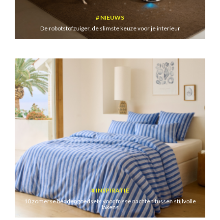
NIEUWS
De robotstofzuiger, de slimste keuze voor je interieur
INSPIRATIE
10 zomerse beddengoedsets voor frisse nachten tussen stijlvolle
lakens