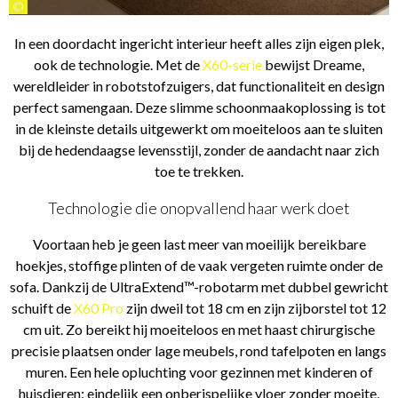
©
In een doordacht ingericht interieur heeft alles zijn eigen plek,
ook de technologie. Met de
X60-serie
bewijst Dreame,
wereldleider in robotstofzuigers, dat functionaliteit en design
perfect samengaan. Deze slimme schoonmaakoplossing is tot
in de kleinste details uitgewerkt om moeiteloos aan te sluiten
bij de hedendaagse levensstijl, zonder de aandacht naar zich
toe te trekken.
Technologie die onopvallend haar werk doet
Voortaan heb je geen last meer van moeilijk bereikbare
hoekjes, stoffige plinten of de vaak vergeten ruimte onder de
sofa. Dankzij de UltraExtend™-robotarm met dubbel gewricht
schuift de
X60 Pro
zijn dweil tot 18 cm en zijn zijborstel tot 12
cm uit. Zo bereikt hij moeiteloos en met haast chirurgische
precisie plaatsen onder lage meubels, rond tafelpoten en langs
muren. Een hele opluchting voor gezinnen met kinderen of
huisdieren: eindelijk een onberispelijke vloer zonder moeite,