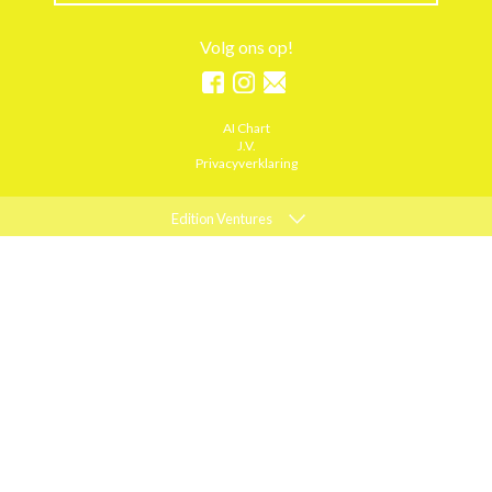
Volg ons op!
AI Chart
J.V.
Privacyverklaring
Edition Ventures
ELLE
MARIE CLAIRE
PSYCHOLOGIES
ACTIEF WONEN