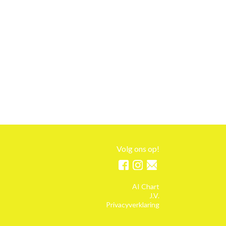
Volg ons op!
AI Chart
J.V.
Privacyverklaring