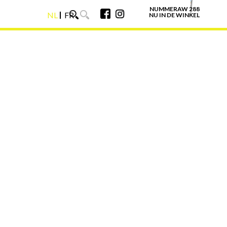
NUMMERAW 288
NL
FR
NU IN DE WINKEL
NL
FR