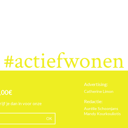
#actiefwonen
Advertising:
,00€
Catherine Limon
Redactie:
rijf je dan in voor onze
Aurélie Schoonjans
Mandy Kourkouliotis