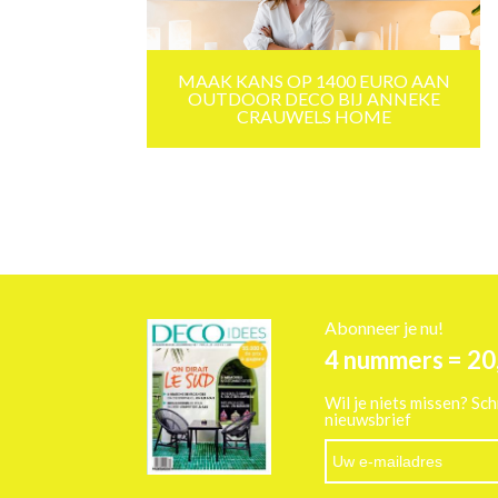
MAAK KANS OP 1400 EURO AAN
OUTDOOR DECO BIJ ANNEKE
CRAUWELS HOME
Abonneer je nu!
4 nummers = 20
Wil je niets missen? Sch
nieuwsbrief