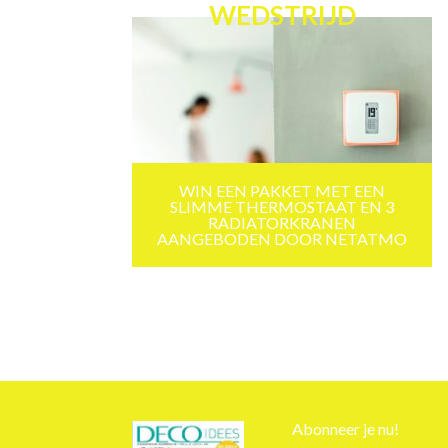
WEDSTRIJD
WIN EEN PAKKET MET EEN
SLIMME THERMOSTAAT EN 3
RADIATORKRANEN
AANGEBODEN DOOR NETATMO
Abonneer je nu!