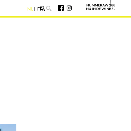
NUMMERAW 288
NL
FR
NU IN DE WINKEL
NL
FR