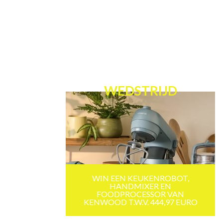
WEDSTRIJD
WIN EEN KEUKENROBOT,
HANDMIXER EN
FOODPROCESSOR VAN
KENWOOD T.W.V. 444,97 EURO