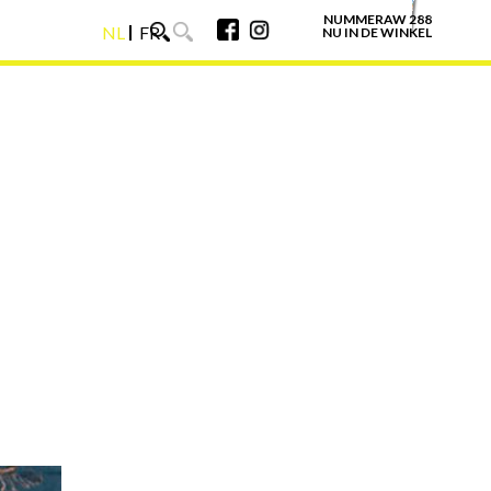
NUMMERAW 288
NL
FR
NU IN DE WINKEL
NL
FR