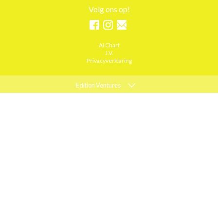
Volg ons op!
AI Chart
J.V.
Privacyverklaring
Edition Ventures
ELLE
MARIE CLAIRE
PSYCHOLOGIES
ACTIEF WONEN