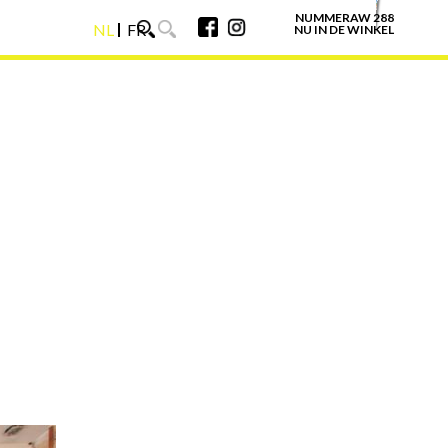
NUMMERAW 288
NL
FR
NU IN DE WINKEL
NL
FR