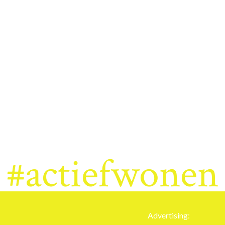
#actiefwonen
Advertising: