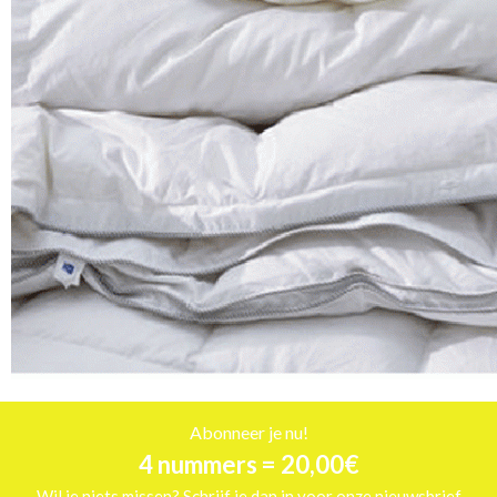
Abonneer je nu!
4 nummers = 20,00€
Wil je niets missen? Schrijf je dan in voor onze nieuwsbrief