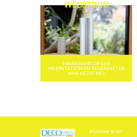
WEDSTRIJD
MAAK KANS OP EEN
WEERSTATION EN REGENMETER
VAN NETATMO
Abonneer je nu!