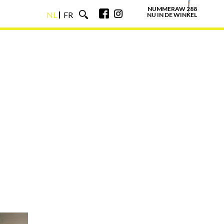
NUMMERAW 288
NL
FR
NU IN DE WINKEL
NL
FR