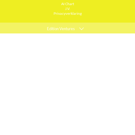
AI Chart
J.V.
Privacyverklaring
Edition Ventures
ELLE
MARIE CLAIRE
PSYCHOLOGIES
ACTIEF WONEN