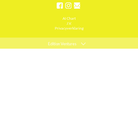
AI Chart
J.V.
Privacyverklaring
Edition Ventures
ELLE
MARIE CLAIRE
PSYCHOLOGIES
ACTIEF WONEN