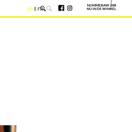
NUMMERAW 288
NL
FR
NU IN DE WINKEL
NL
FR