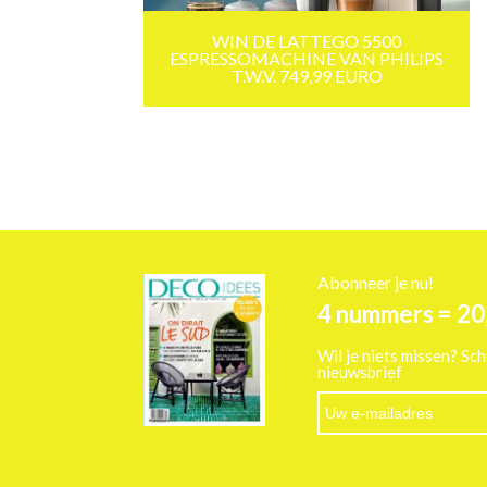
WIN DE LATTEGO 5500
ESPRESSOMACHINE VAN PHILIPS
T.W.V. 749,99 EURO
Abonneer je nu!
4 nummers = 20
Wil je niets missen? Sch
nieuwsbrief