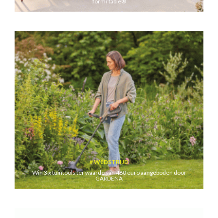
formi’table®
WEDSTRIJD
Win 3 x tuintools ter waarde van 460 euro aangeboden door
GARDENA