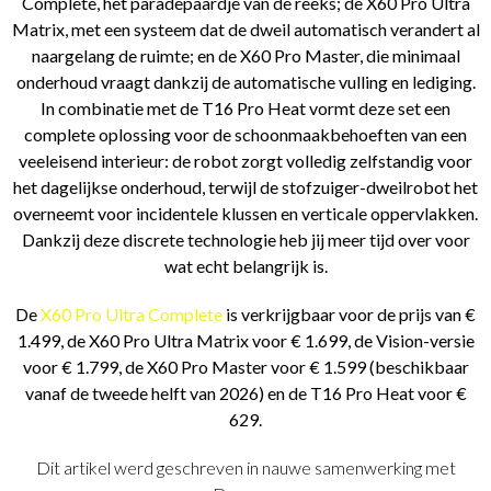
Complete, het paradepaardje van de reeks; de X60 Pro Ultra
Matrix, met een systeem dat de dweil automatisch verandert al
naargelang de ruimte; en de X60 Pro Master, die minimaal
onderhoud vraagt dankzij de automatische vulling en lediging.
In combinatie met de T16 Pro Heat vormt deze set een
complete oplossing voor de schoonmaakbehoeften van een
veeleisend interieur: de robot zorgt volledig zelfstandig voor
het dagelijkse onderhoud, terwijl de stofzuiger-dweilrobot het
overneemt voor incidentele klussen en verticale oppervlakken.
Dankzij deze discrete technologie heb jij meer tijd over voor
wat echt belangrijk is.
De
X60 Pro Ultra Complete
is verkrijgbaar voor de prijs van €
1.499, de X60 Pro Ultra Matrix voor € 1.699, de Vision-versie
voor € 1.799, de X60 Pro Master voor € 1.599 (beschikbaar
vanaf de tweede helft van 2026) en de T16 Pro Heat voor €
629.
Dit artikel werd geschreven in nauwe samenwerking met