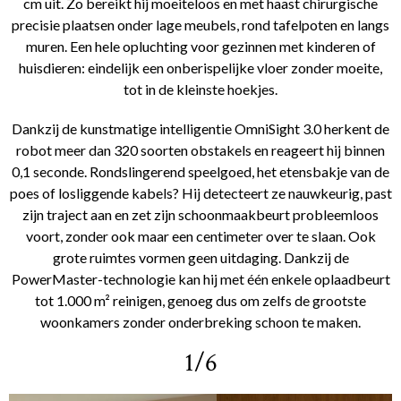
cm uit. Zo bereikt hij moeiteloos en met haast chirurgische
precisie plaatsen onder lage meubels, rond tafelpoten en langs
muren. Een hele opluchting voor gezinnen met kinderen of
huisdieren: eindelijk een onberispelijke vloer zonder moeite,
tot in de kleinste hoekjes.
Dankzij de kunstmatige intelligentie OmniSight 3.0 herkent de
robot meer dan 320 soorten obstakels en reageert hij binnen
0,1 seconde. Rondslingerend speelgoed, het etensbakje van de
poes of losliggende kabels? Hij detecteert ze nauwkeurig, past
zijn traject aan en zet zijn schoonmaakbeurt probleemloos
voort, zonder ook maar een centimeter over te slaan. Ook
grote ruimtes vormen geen uitdaging. Dankzij de
PowerMaster-technologie kan hij met één enkele oplaadbeurt
tot 1.000 m² reinigen, genoeg dus om zelfs de grootste
woonkamers zonder onderbreking schoon te maken.
1/6