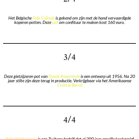
Het Belgische
Falk Culinair
is gekend om zijn met de hand vervaardigde
koperen potten. Deze
pot
om confituur te maken kost 160 euro.
3/4
Deze gietzijzeren pot van
Dansk Kopenstyle
is een ontwerp uit 1956. Na 20
jaar stilte zijn deze terug in productie. Verkrijgbaar via het Amerikaanse
Crate & Barrel
4/4
Reiss Kitchenware
is een Zwitsers bedrijf dat al 200 jaar emaille kookgerief