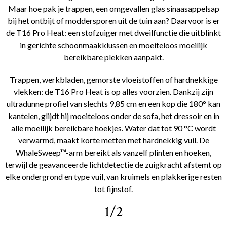
Maar hoe pak je trappen, een omgevallen glas sinaasappelsap
bij het ontbijt of moddersporen uit de tuin aan? Daarvoor is er
de T16 Pro Heat: een stofzuiger met dweilfunctie die uitblinkt
in gerichte schoonmaakklussen en moeiteloos moeilijk
bereikbare plekken aanpakt.
Trappen, werkbladen, gemorste vloeistoffen of hardnekkige
vlekken: de T16 Pro Heat is op alles voorzien. Dankzij zijn
ultradunne profiel van slechts 9,85 cm en een kop die 180° kan
kantelen, glijdt hij moeiteloos onder de sofa, het dressoir en in
alle moeilijk bereikbare hoekjes. Water dat tot 90 °C wordt
verwarmd, maakt korte metten met hardnekkig vuil. De
WhaleSweep™-arm bereikt als vanzelf plinten en hoeken,
terwijl de geavanceerde lichtdetectie de zuigkracht afstemt op
elke ondergrond en type vuil, van kruimels en plakkerige resten
tot fijnstof.
1/2