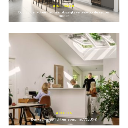
INSPIRATIE
Duurzamer koken met ixina: dagelijks verantwoorde keuzes
maken
KEUKEN
Een keuken vol licht en leven, met VELUX®