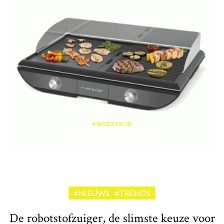
WEDSTRIJD
Win een plancha met twee kookzones ter waarde van 189,99 euro
aangeboden door riviera&bar
#NIEUWS
#TRENDS
De robotstofzuiger, de slimste keuze voor