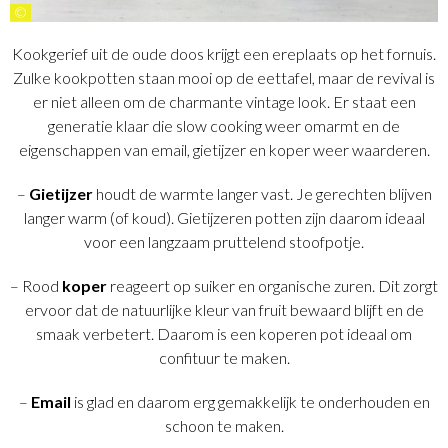
©
Kookgerief uit de oude doos krijgt een ereplaats op het fornuis.
Zulke kookpotten staan mooi op de eettafel, maar de revival is
er niet alleen om de charmante vintage look. Er staat een
generatie klaar die slow cooking weer omarmt en de
eigenschappen van email, gietijzer en koper weer waarderen.
–
Gietijzer
houdt de warmte langer vast. Je gerechten blijven
langer warm (of koud). Gietijzeren potten zijn daarom ideaal
voor een langzaam pruttelend stoofpotje.
– Rood
koper
reageert op suiker en organische zuren. Dit zorgt
ervoor dat de natuurlijke kleur van fruit bewaard blijft en de
smaak verbetert. Daarom is een koperen pot ideaal om
confituur te maken.
–
Email
is glad en daarom erg gemakkelijk te onderhouden en
schoon te maken.