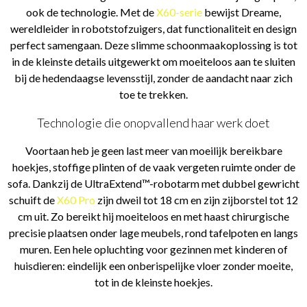
ook de technologie. Met de
X60-serie
bewijst Dreame,
wereldleider in robotstofzuigers, dat functionaliteit en design
perfect samengaan. Deze slimme schoonmaakoplossing is tot
in de kleinste details uitgewerkt om moeiteloos aan te sluiten
bij de hedendaagse levensstijl, zonder de aandacht naar zich
toe te trekken.
Technologie die onopvallend haar werk doet
Voortaan heb je geen last meer van moeilijk bereikbare
hoekjes, stoffige plinten of de vaak vergeten ruimte onder de
sofa. Dankzij de UltraExtend™-robotarm met dubbel gewricht
schuift de
X60 Pro
zijn dweil tot 18 cm en zijn zijborstel tot 12
cm uit. Zo bereikt hij moeiteloos en met haast chirurgische
precisie plaatsen onder lage meubels, rond tafelpoten en langs
muren. Een hele opluchting voor gezinnen met kinderen of
huisdieren: eindelijk een onberispelijke vloer zonder moeite,
tot in de kleinste hoekjes.