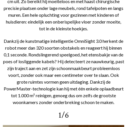
cm uit. Zo bereikt hij moeiteloos en met haast chirurgische
precisie plaatsen onder lage meubels, rond tafelpoten en langs
muren. Een hele opluchting voor gezinnen met kinderen of
huisdieren: eindelijk een onberispelijke vloer zonder moeite,
tot in de kleinste hoekjes.
Dankzij de kunstmatige intelligentie OmniSight 3.0 herkent de
robot meer dan 320 soorten obstakels en reageert hij binnen
0,1 seconde. Rondslingerend speelgoed, het etensbakje van de
poes of losliggende kabels? Hij detecteert ze nauwkeurig, past
zijn traject aan en zet zijn schoonmaakbeurt probleemloos
voort, zonder ook maar een centimeter over te slaan. Ook
grote ruimtes vormen geen uitdaging. Dankzij de
PowerMaster-technologie kan hij met één enkele oplaadbeurt
tot 1.000 m² reinigen, genoeg dus om zelfs de grootste
woonkamers zonder onderbreking schoon te maken.
1/6