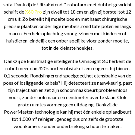
sofa. Dankzij de UltraExtend™-robotarm met dubbel gewricht
schuift de
X60 Pro
zijn dweil tot 18 cm en zijn zijborstel tot 12
cm uit. Zo bereikt hij moeiteloos en met haast chirurgische
precisie plaatsen onder lage meubels, rond tafelpoten en langs
muren. Een hele opluchting voor gezinnen met kinderen of
huisdieren: eindelijk een onberispelijke vloer zonder moeite,
tot in de kleinste hoekjes.
Dankzij de kunstmatige intelligentie OmniSight 3.0 herkent de
robot meer dan 320 soorten obstakels en reageert hij binnen
0,1 seconde. Rondslingerend speelgoed, het etensbakje van de
poes of losliggende kabels? Hij detecteert ze nauwkeurig, past
zijn traject aan en zet zijn schoonmaakbeurt probleemloos
voort, zonder ook maar een centimeter over te slaan. Ook
grote ruimtes vormen geen uitdaging. Dankzij de
PowerMaster-technologie kan hij met één enkele oplaadbeurt
tot 1.000 m² reinigen, genoeg dus om zelfs de grootste
woonkamers zonder onderbreking schoon te maken.