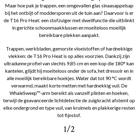
Maar hoe pak je trappen, een omgevallen glas sinaasappelsap
bij het ontbijt of moddersporen uit de tuin aan? Daarvoor is er
de T16 Pro Heat: een stofzuiger met dweilfunctie die uitblinkt
in gerichte schoonmaakklussen en moeiteloos moeilijk
bereikbare plekken aanpakt.
Trappen, werkbladen, gemorste vloeistoffen of hardnekkige
vlekken: de T16 Pro Heat is op alles voorzien. Dankzij zijn
ultradunne profiel van slechts 9,85 cm en een kop die 180° kan
kantelen, glijdt hij moeiteloos onder de sofa, het dressoir en in
alle moeilijk bereikbare hoekjes. Water dat tot 90 °C wordt
verwarmd, maakt korte metten met hardnekkig vuil. De
WhaleSweep™-arm bereikt als vanzelf plinten en hoeken,
terwijl de geavanceerde lichtdetectie de zuigkracht afstemt op
elke ondergrond en type vuil, van kruimels en plakkerige resten
tot fijnstof.
1/2