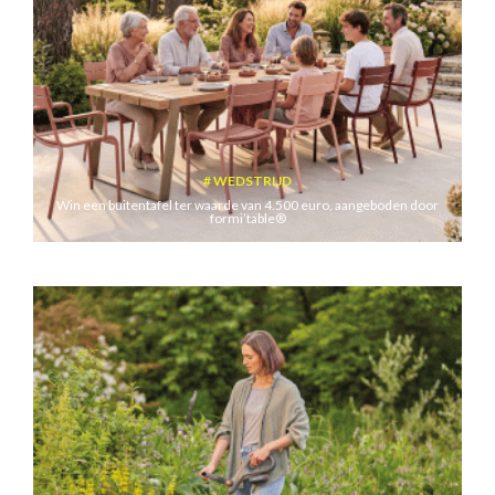
WEDSTRIJD
Win een buitentafel ter waarde van 4.500 euro, aangeboden door
formi’table®