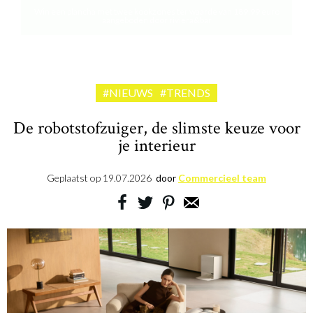
Win een plancha met twee kookzones ter waarde van 189,99 euro
aangeboden door riviera&bar
#NIEUWS
#TRENDS
De robotstofzuiger, de slimste keuze voor
je interieur
Geplaatst op
19.07.2026
door
Commercieel team