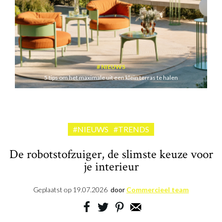
NIEUWS
5 tips om het maximale uit een klein terras te halen
#NIEUWS
#TRENDS
De robotstofzuiger, de slimste keuze voor
je interieur
Geplaatst op
19.07.2026
door
Commercieel team