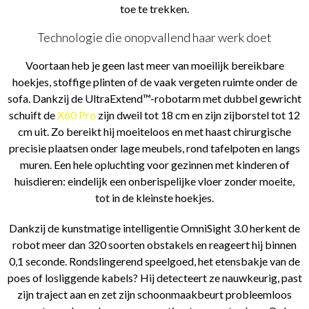
toe te trekken.
Technologie die onopvallend haar werk doet
Voortaan heb je geen last meer van moeilijk bereikbare
hoekjes, stoffige plinten of de vaak vergeten ruimte onder de
sofa. Dankzij de UltraExtend™-robotarm met dubbel gewricht
schuift de
X60 Pro
zijn dweil tot 18 cm en zijn zijborstel tot 12
cm uit. Zo bereikt hij moeiteloos en met haast chirurgische
precisie plaatsen onder lage meubels, rond tafelpoten en langs
muren. Een hele opluchting voor gezinnen met kinderen of
huisdieren: eindelijk een onberispelijke vloer zonder moeite,
tot in de kleinste hoekjes.
Dankzij de kunstmatige intelligentie OmniSight 3.0 herkent de
robot meer dan 320 soorten obstakels en reageert hij binnen
0,1 seconde. Rondslingerend speelgoed, het etensbakje van de
poes of losliggende kabels? Hij detecteert ze nauwkeurig, past
zijn traject aan en zet zijn schoonmaakbeurt probleemloos