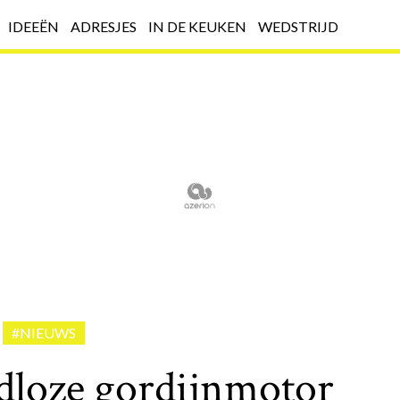
IDEEËN
ADRESJES
IN DE KEUKEN
WEDSTRIJD
#NIEUWS
dloze gordijnmotor