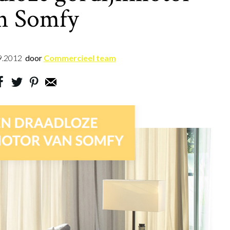
n Somfy
9.2012
door
Commercieel team