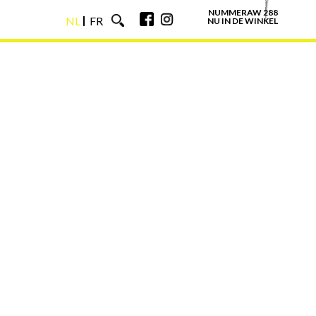
NUMMERAW 288
NL
FR
NU IN DE WINKEL
NL
FR