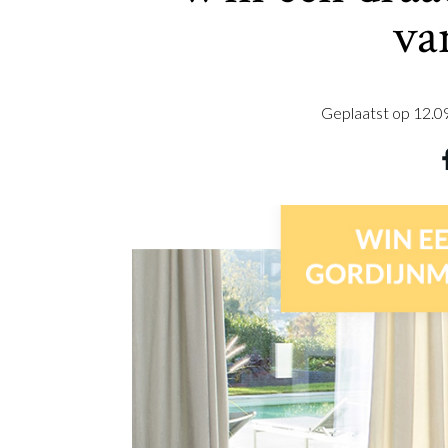
va
Geplaatst op
12.0