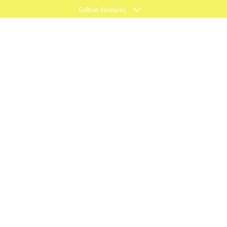
Edition Ventures
ELLE
MARIE CLAIRE
PSYCHOLOGIES
ACTIEF WONEN