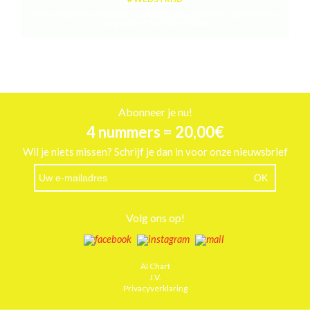
Win een plancha met twee kookzones ter waarde van 189,99 euro
aangeboden door riviera&bar
Abonneer je nu!
4 nummers = 20,00€
Wil je niets missen? Schrijf je dan in voor onze nieuwsbrief
Volg ons op!
AI Chart
J.V.
Privacyverklaring