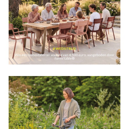
WEDSTRIJD
Win een buitentafel ter waarde van 4.500 euro, aangeboden door
formi’table®