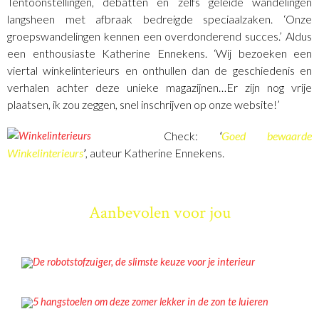
Tentoonstellingen, debatten en zelfs geleide wandelingen
langsheen met afbraak bedreigde speciaalzaken. ‘Onze
groepswandelingen kennen een overdonderend succes.’ Aldus
een enthousiaste Katherine Ennekens. ‘Wij bezoeken een
viertal winkelinterieurs en onthullen dan de geschiedenis en
verhalen achter deze unieke magazijnen…Er zijn nog vrije
plaatsen, ik zou zeggen, snel inschrijven op onze website!’
Check:
‘
Goed bewaarde
Winkelinterieurs
’
, auteur Katherine Ennekens.
Aanbevolen voor jou
NIEUWS
De robotstofzuiger, de slimste keuze voor je interieur
INSPIRATIE
5 hangstoelen om deze zomer lekker in de zon te luieren
NIEUWS