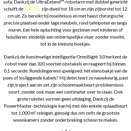
sofa. Dankzij de UltraExtend™-robotarm met dubbel gewricht
schuift de
X60 Pro
zijn dweil tot 18 cm en zijn zijborstel tot 12
cm uit. Zo bereikt hij moeiteloos en met haast chirurgische
precisie plaatsen onder lage meubels, rond tafelpoten en langs
muren. Een hele opluchting voor gezinnen met kinderen of
huisdieren: eindelijk een onberispelijke vloer zonder moeite,
tot in de kleinste hoekjes.
Dankzij de kunstmatige intelligentie OmniSight 3.0 herkent de
robot meer dan 320 soorten obstakels en reageert hij binnen
0,1 seconde. Rondslingerend speelgoed, het etensbakje van de
poes of losliggende kabels? Hij detecteert ze nauwkeurig, past
zijn traject aan en zet zijn schoonmaakbeurt probleemloos
voort, zonder ook maar een centimeter over te slaan. Ook
grote ruimtes vormen geen uitdaging. Dankzij de
PowerMaster-technologie kan hij met één enkele oplaadbeurt
tot 1.000 m² reinigen, genoeg dus om zelfs de grootste
woonkamers zonder onderbreking schoon te maken.