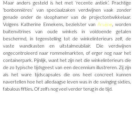
Maar anders gesteld is het met ‘recente antiek’. Prachtige
‘bonbonnières’ van speciaalzaken verdwijnen vaak zonder
genade onder de sloophamer van de projectontwikkelaar.
Volgens Katherine Ennekens, bezielster van
Arsène
, worden
buitenvitrines van oude winkels in voldoende getalen
beschermd, in tegenstelling tot de winkelinterieurs zelf, de
vaste wandkasten en uitstalmeubilair. Die verdwijnen
ongecontroleerd naar rommelmarkten, of erger nog naar het
containerpark. Pijnlijk, want het zijn net die winkelinterieurs die
de zo typische tijdsgeest van een decennium illustreren. Zij zijn
als het ware tijdscapsules die ons heel concreet kunnen
navertellen hoe het alledaagse leven was in de swinging sixties,
fabulous fifties
.
Of zelfs
nog veel verder terug in de tijd.