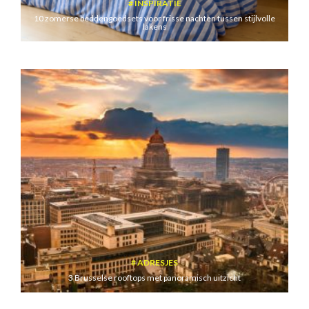
INSPIRATIE
10 zomerse beddengoedsets voor frisse nachten tussen stijlvolle
lakens
ADRESJES
3 Brusselse rooftops met panoramisch uitzicht