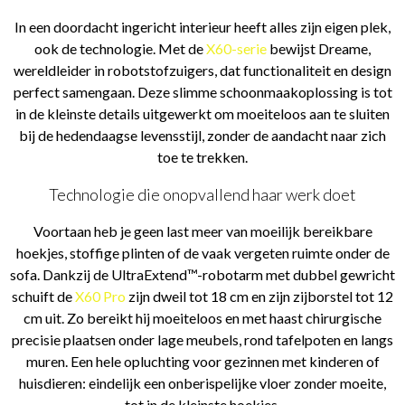
In een doordacht ingericht interieur heeft alles zijn eigen plek,
ook de technologie. Met de
X60-serie
bewijst Dreame,
wereldleider in robotstofzuigers, dat functionaliteit en design
perfect samengaan. Deze slimme schoonmaakoplossing is tot
in de kleinste details uitgewerkt om moeiteloos aan te sluiten
bij de hedendaagse levensstijl, zonder de aandacht naar zich
toe te trekken.
Technologie die onopvallend haar werk doet
Voortaan heb je geen last meer van moeilijk bereikbare
hoekjes, stoffige plinten of de vaak vergeten ruimte onder de
sofa. Dankzij de UltraExtend™-robotarm met dubbel gewricht
schuift de
X60 Pro
zijn dweil tot 18 cm en zijn zijborstel tot 12
cm uit. Zo bereikt hij moeiteloos en met haast chirurgische
precisie plaatsen onder lage meubels, rond tafelpoten en langs
muren. Een hele opluchting voor gezinnen met kinderen of
huisdieren: eindelijk een onberispelijke vloer zonder moeite,
tot in de kleinste hoekjes.