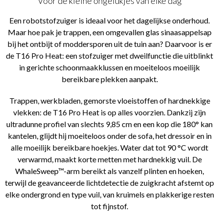
Voor de kleine ongelukjes van elke dag
Een robotstofzuiger is ideaal voor het dagelijkse onderhoud.
Maar hoe pak je trappen, een omgevallen glas sinaasappelsap
bij het ontbijt of moddersporen uit de tuin aan? Daarvoor is er
de T16 Pro Heat: een stofzuiger met dweilfunctie die uitblinkt
in gerichte schoonmaakklussen en moeiteloos moeilijk
bereikbare plekken aanpakt.
Trappen, werkbladen, gemorste vloeistoffen of hardnekkige
vlekken: de T16 Pro Heat is op alles voorzien. Dankzij zijn
ultradunne profiel van slechts 9,85 cm en een kop die 180° kan
kantelen, glijdt hij moeiteloos onder de sofa, het dressoir en in
alle moeilijk bereikbare hoekjes. Water dat tot 90 °C wordt
verwarmd, maakt korte metten met hardnekkig vuil. De
WhaleSweep™-arm bereikt als vanzelf plinten en hoeken,
terwijl de geavanceerde lichtdetectie de zuigkracht afstemt op
elke ondergrond en type vuil, van kruimels en plakkerige resten
tot fijnstof.