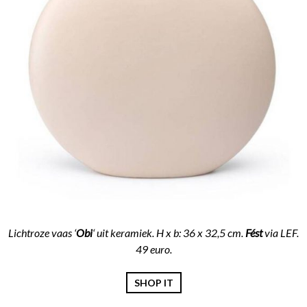
Lichtroze vaas ‘
Obi
‘ uit keramiek. H x b: 36 x 32,5 cm.
Fést
via LEF.
49 euro.
SHOP IT