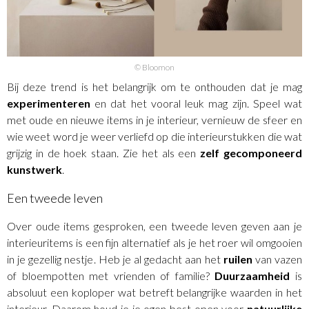
© Bloomon
Bij deze trend is het belangrijk om te onthouden dat je mag
experimenteren
en dat het vooral leuk mag zijn. Speel wat
met oude en nieuwe items in je interieur, vernieuw de sfeer en
wie weet word je weer verliefd op die interieurstukken die wat
grijzig in de hoek staan. Zie het als een
zelf gecomponeerd
kunstwerk
.
Een tweede leven
Over oude items gesproken, een tweede leven geven aan je
interieuritems is een fijn alternatief als je het roer wil omgooien
in je gezellig nestje. Heb je al gedacht aan het
ruilen
van vazen
of bloempotten met vrienden of familie?
Duurzaamheid
is
absoluut een koploper wat betreft belangrijke waarden in het
interieur. Daarom houd je je ogen best open voor
natuurlijke