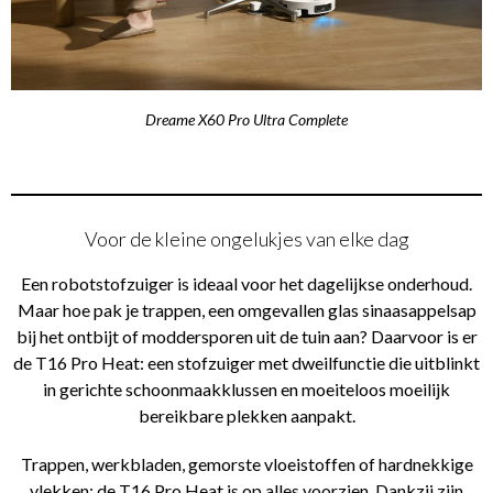
Dreame X60 Pro Ultra Complete
Voor de kleine ongelukjes van elke dag
Een robotstofzuiger is ideaal voor het dagelijkse onderhoud.
Maar hoe pak je trappen, een omgevallen glas sinaasappelsap
bij het ontbijt of moddersporen uit de tuin aan? Daarvoor is er
de T16 Pro Heat: een stofzuiger met dweilfunctie die uitblinkt
in gerichte schoonmaakklussen en moeiteloos moeilijk
bereikbare plekken aanpakt.
Trappen, werkbladen, gemorste vloeistoffen of hardnekkige
vlekken: de T16 Pro Heat is op alles voorzien. Dankzij zijn