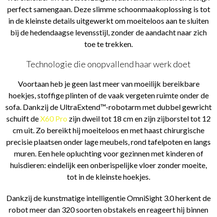
perfect samengaan. Deze slimme schoonmaakoplossing is tot
in de kleinste details uitgewerkt om moeiteloos aan te sluiten
bij de hedendaagse levensstijl, zonder de aandacht naar zich
toe te trekken.
Technologie die onopvallend haar werk doet
Voortaan heb je geen last meer van moeilijk bereikbare
hoekjes, stoffige plinten of de vaak vergeten ruimte onder de
sofa. Dankzij de UltraExtend™-robotarm met dubbel gewricht
schuift de
X60 Pro
zijn dweil tot 18 cm en zijn zijborstel tot 12
cm uit. Zo bereikt hij moeiteloos en met haast chirurgische
precisie plaatsen onder lage meubels, rond tafelpoten en langs
muren. Een hele opluchting voor gezinnen met kinderen of
huisdieren: eindelijk een onberispelijke vloer zonder moeite,
tot in de kleinste hoekjes.
Dankzij de kunstmatige intelligentie OmniSight 3.0 herkent de
robot meer dan 320 soorten obstakels en reageert hij binnen