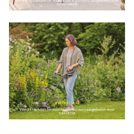
Win een buitentafel ter waarde van 4.500 euro, aangeboden door
formi’table®
WEDSTRIJD
Win 3 x tuintools ter waarde van 460 euro aangeboden door
GARDENA