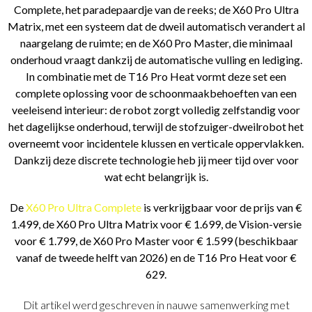
Complete, het paradepaardje van de reeks; de X60 Pro Ultra
Matrix, met een systeem dat de dweil automatisch verandert al
naargelang de ruimte; en de X60 Pro Master, die minimaal
onderhoud vraagt dankzij de automatische vulling en lediging.
In combinatie met de T16 Pro Heat vormt deze set een
complete oplossing voor de schoonmaakbehoeften van een
veeleisend interieur: de robot zorgt volledig zelfstandig voor
het dagelijkse onderhoud, terwijl de stofzuiger-dweilrobot het
overneemt voor incidentele klussen en verticale oppervlakken.
Dankzij deze discrete technologie heb jij meer tijd over voor
wat echt belangrijk is.
De
X60 Pro Ultra Complete
is verkrijgbaar voor de prijs van €
1.499, de X60 Pro Ultra Matrix voor € 1.699, de Vision-versie
voor € 1.799, de X60 Pro Master voor € 1.599 (beschikbaar
vanaf de tweede helft van 2026) en de T16 Pro Heat voor €
629.
Dit artikel werd geschreven in nauwe samenwerking met