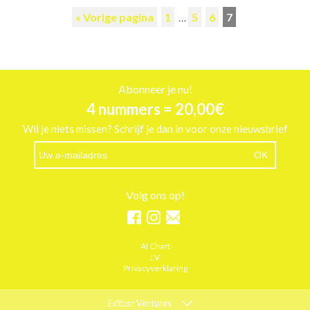
« Vorige pagina
1
…
5
6
7
Abonneer je nu!
4 nummers = 20,00€
Wil je niets missen? Schrijf je dan in voor onze nieuwsbrief
Volg ons op!
AI Chart
J.V.
Privacyverklaring
Edition Ventures