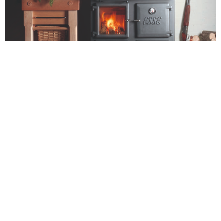
Koken op een houtfornuis
« Vorige pagina
1
…
3
4
5
6
7
Volgende
pagina »
Abonneer je nu!
4 nummers = 20,00€