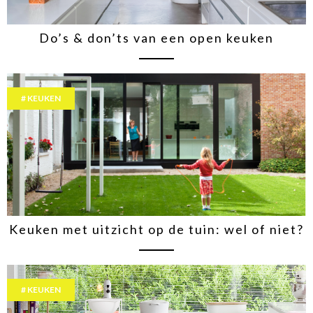
Do’s & don’ts van een open keuken
KEUKEN
Keuken met uitzicht op de tuin: wel of niet?
KEUKEN