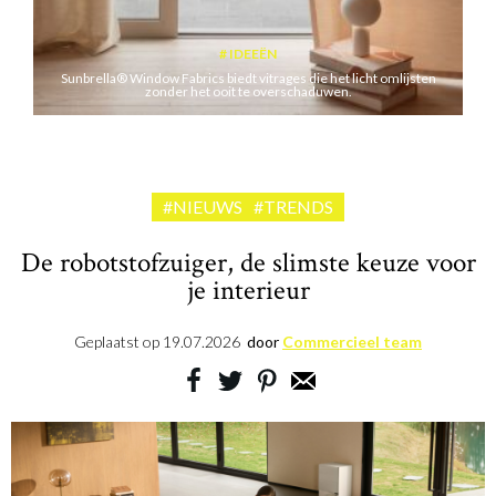
IDEEËN
Sunbrella® Window Fabrics biedt vitrages die het licht omlijsten
zonder het ooit te overschaduwen.
#NIEUWS
#TRENDS
De robotstofzuiger, de slimste keuze voor
je interieur
Geplaatst op
19.07.2026
door
Commercieel team