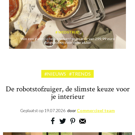
WEDSTRIJD
Win een elektrische pizzaoven ter waarde van 299,99 euro
aangeboden door riviera&bar
#NIEUWS
#TRENDS
De robotstofzuiger, de slimste keuze voor
je interieur
Geplaatst op
19.07.2026
door
Commercieel team