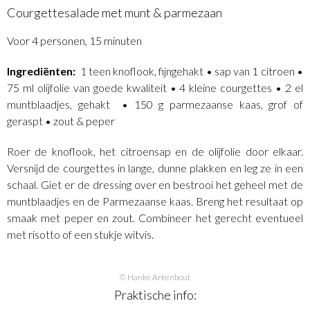
Courgettesalade met munt & parmezaan
Voor 4 personen, 15 minuten
Ingrediënten:
1 teen knoflook, fijngehakt • sap van 1 citroen •
75 ml olijfolie van goede kwaliteit • 4 kleine courgettes • 2 el
muntblaadjes, gehakt • 150 g parmezaanse kaas, grof of
geraspt • zout & peper
Roer de knoflook, het citroensap en de olijfolie door elkaar.
Versnijd de courgettes in lange, dunne plakken en leg ze in een
schaal. Giet er de dressing over en bestrooi het geheel met de
muntblaadjes en de Parmezaanse kaas. Breng het resultaat op
smaak met peper en zout. Combineer het gerecht eventueel
met risotto of een stukje witvis.
© Hanke Arkenbout
Praktische info: