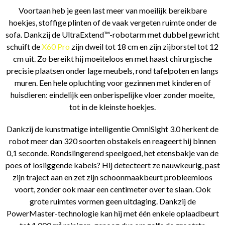
Voortaan heb je geen last meer van moeilijk bereikbare
hoekjes, stoffige plinten of de vaak vergeten ruimte onder de
sofa. Dankzij de UltraExtend™-robotarm met dubbel gewricht
schuift de
X60 Pro
zijn dweil tot 18 cm en zijn zijborstel tot 12
cm uit. Zo bereikt hij moeiteloos en met haast chirurgische
precisie plaatsen onder lage meubels, rond tafelpoten en langs
muren. Een hele opluchting voor gezinnen met kinderen of
huisdieren: eindelijk een onberispelijke vloer zonder moeite,
tot in de kleinste hoekjes.
Dankzij de kunstmatige intelligentie OmniSight 3.0 herkent de
robot meer dan 320 soorten obstakels en reageert hij binnen
0,1 seconde. Rondslingerend speelgoed, het etensbakje van de
poes of losliggende kabels? Hij detecteert ze nauwkeurig, past
zijn traject aan en zet zijn schoonmaakbeurt probleemloos
voort, zonder ook maar een centimeter over te slaan. Ook
grote ruimtes vormen geen uitdaging. Dankzij de
PowerMaster-technologie kan hij met één enkele oplaadbeurt