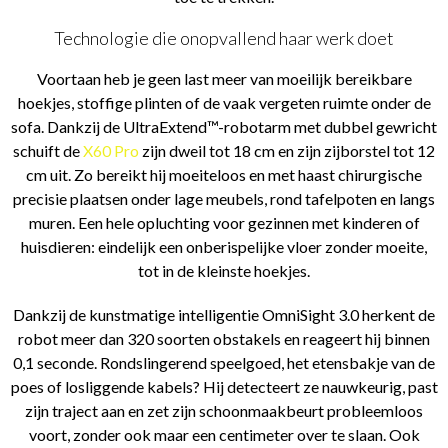
Technologie die onopvallend haar werk doet
Voortaan heb je geen last meer van moeilijk bereikbare
hoekjes, stoffige plinten of de vaak vergeten ruimte onder de
sofa. Dankzij de UltraExtend™-robotarm met dubbel gewricht
schuift de
X60 Pro
zijn dweil tot 18 cm en zijn zijborstel tot 12
cm uit. Zo bereikt hij moeiteloos en met haast chirurgische
precisie plaatsen onder lage meubels, rond tafelpoten en langs
muren. Een hele opluchting voor gezinnen met kinderen of
huisdieren: eindelijk een onberispelijke vloer zonder moeite,
tot in de kleinste hoekjes.
Dankzij de kunstmatige intelligentie OmniSight 3.0 herkent de
robot meer dan 320 soorten obstakels en reageert hij binnen
0,1 seconde. Rondslingerend speelgoed, het etensbakje van de
poes of losliggende kabels? Hij detecteert ze nauwkeurig, past
zijn traject aan en zet zijn schoonmaakbeurt probleemloos
voort, zonder ook maar een centimeter over te slaan. Ook