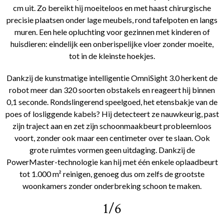
cm uit. Zo bereikt hij moeiteloos en met haast chirurgische
precisie plaatsen onder lage meubels, rond tafelpoten en langs
muren. Een hele opluchting voor gezinnen met kinderen of
huisdieren: eindelijk een onberispelijke vloer zonder moeite,
tot in de kleinste hoekjes.
Dankzij de kunstmatige intelligentie OmniSight 3.0 herkent de
robot meer dan 320 soorten obstakels en reageert hij binnen
0,1 seconde. Rondslingerend speelgoed, het etensbakje van de
poes of losliggende kabels? Hij detecteert ze nauwkeurig, past
zijn traject aan en zet zijn schoonmaakbeurt probleemloos
voort, zonder ook maar een centimeter over te slaan. Ook
grote ruimtes vormen geen uitdaging. Dankzij de
PowerMaster-technologie kan hij met één enkele oplaadbeurt
tot 1.000 m² reinigen, genoeg dus om zelfs de grootste
woonkamers zonder onderbreking schoon te maken.
1/6