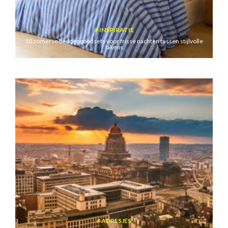
INSPIRATIE
10 zomerse beddengoedsets voor frisse nachten tussen stijlvolle
lakens
ADRESJES