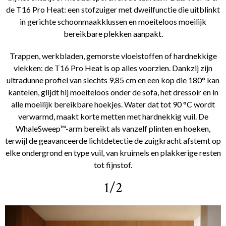
de T16 Pro Heat: een stofzuiger met dweilfunctie die uitblinkt
in gerichte schoonmaakklussen en moeiteloos moeilijk
bereikbare plekken aanpakt.
Trappen, werkbladen, gemorste vloeistoffen of hardnekkige
vlekken: de T16 Pro Heat is op alles voorzien. Dankzij zijn
ultradunne profiel van slechts 9,85 cm en een kop die 180° kan
kantelen, glijdt hij moeiteloos onder de sofa, het dressoir en in
alle moeilijk bereikbare hoekjes. Water dat tot 90 °C wordt
verwarmd, maakt korte metten met hardnekkig vuil. De
WhaleSweep™-arm bereikt als vanzelf plinten en hoeken,
terwijl de geavanceerde lichtdetectie de zuigkracht afstemt op
elke ondergrond en type vuil, van kruimels en plakkerige resten
tot fijnstof.
1/2