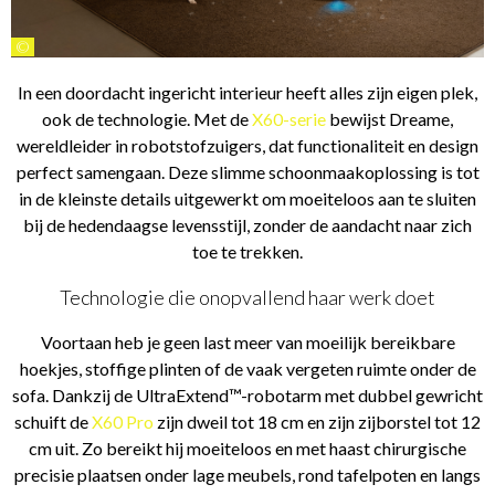
©
In een doordacht ingericht interieur heeft alles zijn eigen plek,
ook de technologie. Met de
X60-serie
bewijst Dreame,
wereldleider in robotstofzuigers, dat functionaliteit en design
perfect samengaan. Deze slimme schoonmaakoplossing is tot
in de kleinste details uitgewerkt om moeiteloos aan te sluiten
bij de hedendaagse levensstijl, zonder de aandacht naar zich
toe te trekken.
Technologie die onopvallend haar werk doet
Voortaan heb je geen last meer van moeilijk bereikbare
hoekjes, stoffige plinten of de vaak vergeten ruimte onder de
sofa. Dankzij de UltraExtend™-robotarm met dubbel gewricht
schuift de
X60 Pro
zijn dweil tot 18 cm en zijn zijborstel tot 12
cm uit. Zo bereikt hij moeiteloos en met haast chirurgische
precisie plaatsen onder lage meubels, rond tafelpoten en langs