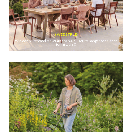
WEDSTRIJD
Win een buitentafel ter waarde van 4.500 euro, aangeboden door
formi’table®