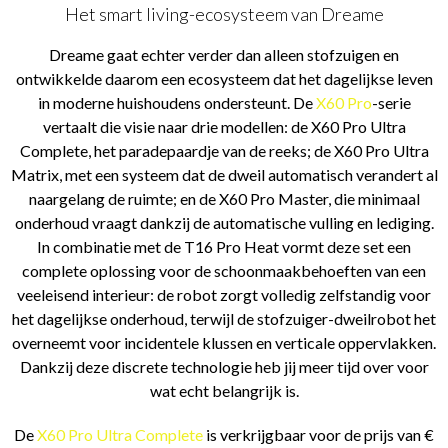
Het smart living-ecosysteem van Dreame
Dreame gaat echter verder dan alleen stofzuigen en
ontwikkelde daarom een ecosysteem dat het dagelijkse leven
in moderne huishoudens ondersteunt. De
X60 Pro
-serie
vertaalt die visie naar drie modellen: de X60 Pro Ultra
Complete, het paradepaardje van de reeks; de X60 Pro Ultra
Matrix, met een systeem dat de dweil automatisch verandert al
naargelang de ruimte; en de X60 Pro Master, die minimaal
onderhoud vraagt dankzij de automatische vulling en lediging.
In combinatie met de T16 Pro Heat vormt deze set een
complete oplossing voor de schoonmaakbehoeften van een
veeleisend interieur: de robot zorgt volledig zelfstandig voor
het dagelijkse onderhoud, terwijl de stofzuiger-dweilrobot het
overneemt voor incidentele klussen en verticale oppervlakken.
Dankzij deze discrete technologie heb jij meer tijd over voor
wat echt belangrijk is.
De
X60 Pro Ultra Complete
is verkrijgbaar voor de prijs van €