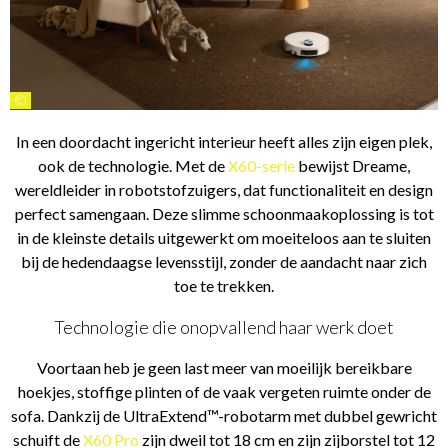
©
In een doordacht ingericht interieur heeft alles zijn eigen plek,
ook de technologie. Met de
X60-serie
bewijst Dreame,
wereldleider in robotstofzuigers, dat functionaliteit en design
perfect samengaan. Deze slimme schoonmaakoplossing is tot
in de kleinste details uitgewerkt om moeiteloos aan te sluiten
bij de hedendaagse levensstijl, zonder de aandacht naar zich
toe te trekken.
Technologie die onopvallend haar werk doet
Voortaan heb je geen last meer van moeilijk bereikbare
hoekjes, stoffige plinten of de vaak vergeten ruimte onder de
sofa. Dankzij de UltraExtend™-robotarm met dubbel gewricht
schuift de
X60 Pro
zijn dweil tot 18 cm en zijn zijborstel tot 12