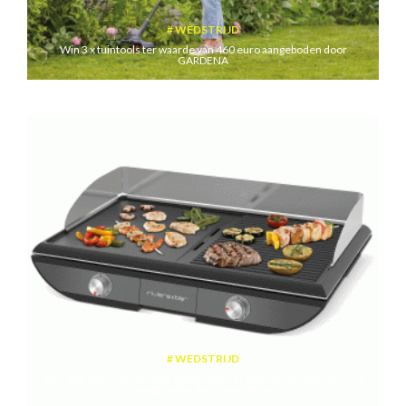
WEDSTRIJD
Win 3 x tuintools ter waarde van 460 euro aangeboden door
GARDENA
WEDSTRIJD
Win een plancha met twee kookzones ter waarde van 189,99 euro
aangeboden door riviera&bar