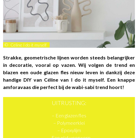
©
Celine I do it myself
Strakke, geometrische lijnen worden steeds belangrijker
in decoratie, vooral op vazen. Wij volgen de trend en
blazen een oude glazen fles nieuw leven in dankzij deze
handige
DIY van Céline van I do it myself. Een knappe
amforavaas die perfect bij de wabi-sabi trend hoort!
UITRUSTING:
– Een glazen fles
– Polymeerklei
– Epoxylijm
– Een plat voorwerp