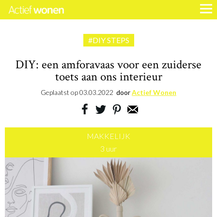
#DIY STEPS
DIY: een amforavaas voor een zuiderse
toets aan ons interieur
Geplaatst op
03.03.2022
door
Actief Wonen
MAKKELIJK
3 uur