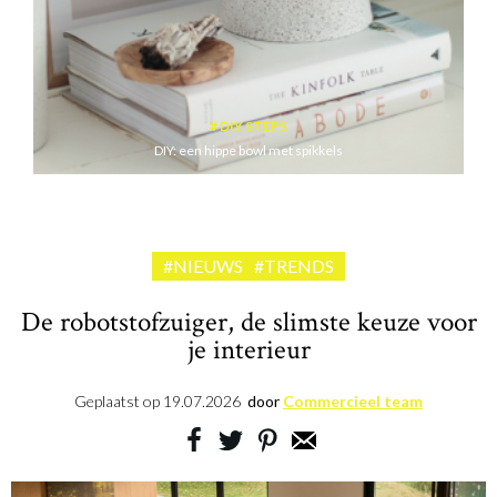
DIY STEPS
DIY: een hippe bowl met spikkels
#NIEUWS
#TRENDS
De robotstofzuiger, de slimste keuze voor
je interieur
Geplaatst op
19.07.2026
door
Commercieel team