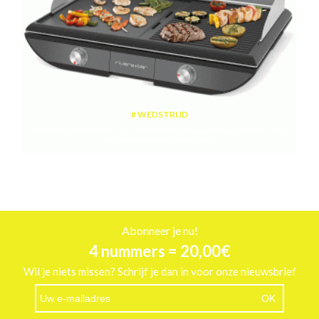
WEDSTRIJD
Win een plancha met twee kookzones ter waarde van 189,99 euro
aangeboden door riviera&bar
Abonneer je nu!
4 nummers = 20,00€
Wil je niets missen? Schrijf je dan in voor onze nieuwsbrief