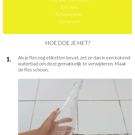
– Een mes
– Schuurpapier
– Sprayverf
HOE DOE JE HET?
Als je fles nog etiketten bevat, zet ze dan in een kokend
waterbad om deze gemakkelijk te verwijderen. Maak
de fles schoon.