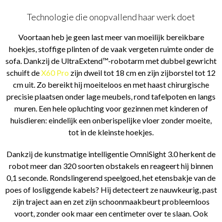
Technologie die onopvallend haar werk doet
Voortaan heb je geen last meer van moeilijk bereikbare
hoekjes, stoffige plinten of de vaak vergeten ruimte onder de
sofa. Dankzij de UltraExtend™-robotarm met dubbel gewricht
schuift de
X60 Pro
zijn dweil tot 18 cm en zijn zijborstel tot 12
cm uit. Zo bereikt hij moeiteloos en met haast chirurgische
precisie plaatsen onder lage meubels, rond tafelpoten en langs
muren. Een hele opluchting voor gezinnen met kinderen of
huisdieren: eindelijk een onberispelijke vloer zonder moeite,
tot in de kleinste hoekjes.
Dankzij de kunstmatige intelligentie OmniSight 3.0 herkent de
robot meer dan 320 soorten obstakels en reageert hij binnen
0,1 seconde. Rondslingerend speelgoed, het etensbakje van de
poes of losliggende kabels? Hij detecteert ze nauwkeurig, past
zijn traject aan en zet zijn schoonmaakbeurt probleemloos
voort, zonder ook maar een centimeter over te slaan. Ook