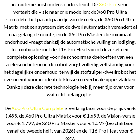
in moderne huishoudens ondersteunt. De
X60 Pro
-serie
vertaalt die visie naar drie modellen: de X60 Pro Ultra
Complete, het paradepaardje van de reeks; de X60 Pro Ultra
Matrix, met een systeem dat de dweil automatisch verandert al
naargelang de ruimte; en de X60 Pro Master, die minimaal
onderhoud vraagt dankzij de automatische vulling en lediging.
In combinatie met de T16 Pro Heat vormt deze set een
complete oplossing voor de schoonmaakbehoeften van een
veeleisend interieur: de robot zorgt volledig zelfstandig voor
het dagelijkse onderhoud, terwijl de stofzuiger-dweilrobot het
overneemt voor incidentele klussen en verticale oppervlakken.
Dankzij deze discrete technologie heb jij meer tijd over voor
wat echt belangrijk is.
De
X60 Pro Ultra Complete
is verkrijgbaar voor de prijs van €
1.499, de X60 Pro Ultra Matrix voor € 1.699, de Vision-versie
voor € 1.799, de X60 Pro Master voor € 1.599 (beschikbaar
vanaf de tweede helft van 2026) en de T16 Pro Heat voor €
629.