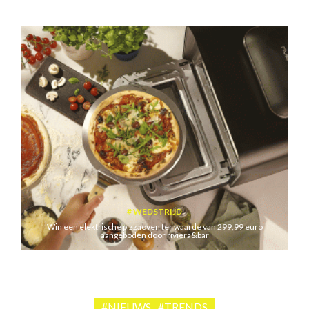
WEDSTRIJD
Win een elektrische pizzaoven ter waarde van 299,99 euro
aangeboden door riviera&bar
#NIEUWS
#TRENDS