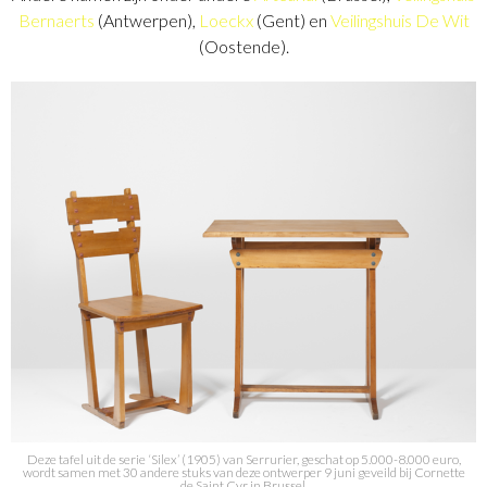
Bernaerts
(Antwerpen),
Loeckx
(Gent) en
Veilingshuis De Wit
(Oostende).
Deze tafel uit de serie ‘Silex’ (1905) van Serrurier, geschat op 5.000-8.000 euro,
wordt samen met 30 andere stuks van deze ontwerper 9 juni geveild bij Cornette
de Saint Cyr in Brussel.