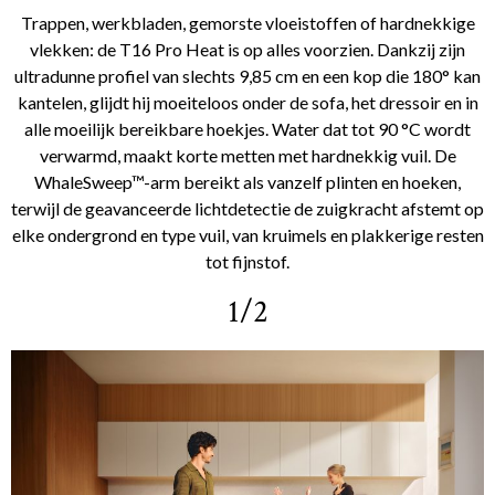
Trappen, werkbladen, gemorste vloeistoffen of hardnekkige
vlekken: de T16 Pro Heat is op alles voorzien. Dankzij zijn
ultradunne profiel van slechts 9,85 cm en een kop die 180° kan
kantelen, glijdt hij moeiteloos onder de sofa, het dressoir en in
alle moeilijk bereikbare hoekjes. Water dat tot 90 °C wordt
verwarmd, maakt korte metten met hardnekkig vuil. De
WhaleSweep™-arm bereikt als vanzelf plinten en hoeken,
terwijl de geavanceerde lichtdetectie de zuigkracht afstemt op
elke ondergrond en type vuil, van kruimels en plakkerige resten
tot fijnstof.
1/2