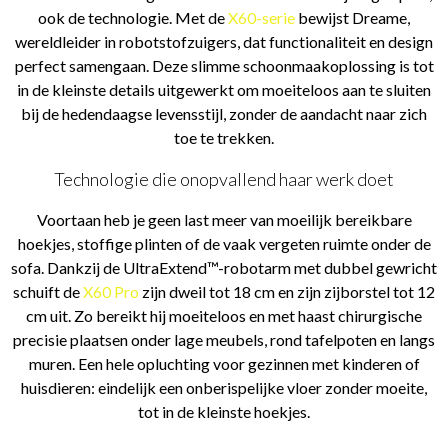
ook de technologie. Met de
X60-serie
bewijst Dreame,
wereldleider in robotstofzuigers, dat functionaliteit en design
perfect samengaan. Deze slimme schoonmaakoplossing is tot
in de kleinste details uitgewerkt om moeiteloos aan te sluiten
bij de hedendaagse levensstijl, zonder de aandacht naar zich
toe te trekken.
Technologie die onopvallend haar werk doet
Voortaan heb je geen last meer van moeilijk bereikbare
hoekjes, stoffige plinten of de vaak vergeten ruimte onder de
sofa. Dankzij de UltraExtend™-robotarm met dubbel gewricht
schuift de
X60 Pro
zijn dweil tot 18 cm en zijn zijborstel tot 12
cm uit. Zo bereikt hij moeiteloos en met haast chirurgische
precisie plaatsen onder lage meubels, rond tafelpoten en langs
muren. Een hele opluchting voor gezinnen met kinderen of
huisdieren: eindelijk een onberispelijke vloer zonder moeite,
tot in de kleinste hoekjes.