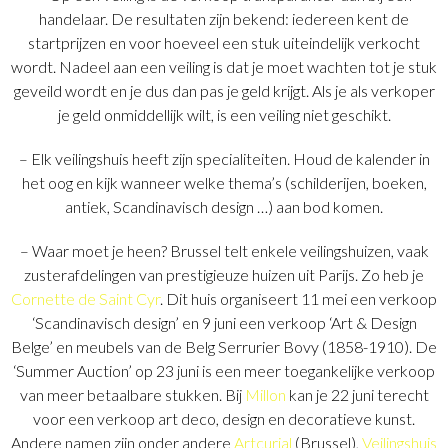
handelaar. De resultaten zijn bekend: iedereen kent de
startprijzen en voor hoeveel een stuk uiteindelijk verkocht
wordt. Nadeel aan een veiling is dat je moet wachten tot je stuk
geveild wordt en je dus dan pas je geld krijgt. Als je als verkoper
je geld onmiddellijk wilt, is een veiling niet geschikt.
– Elk veilingshuis heeft zijn specialiteiten. Houd de kalender in
het oog en kijk wanneer welke thema’s (schilderijen, boeken,
antiek, Scandinavisch design …) aan bod komen.
– Waar moet je heen? Brussel telt enkele veilingshuizen, vaak
zusterafdelingen van prestigieuze huizen uit Parijs. Zo heb je
Cornette de Saint Cyr
. Dit huis organiseert 11 mei een verkoop
‘Scandinavisch design’ en 9 juni een verkoop ‘Art & Design
Belge’ en meubels van de Belg Serrurier Bovy (1858-1910). De
‘Summer Auction’ op 23 juni is een meer toegankelijke verkoop
van meer betaalbare stukken. Bij
Millon
kan je 22 juni terecht
voor een verkoop art deco, design en decoratieve kunst.
Andere namen zijn onder andere
Artcurial
(Brussel),
Veilingshuis