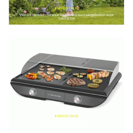
WEDSTRIJD
Win 3 x tuintools ter waarde van 460 euro aangeboden door
GARDENA
WEDSTRIJD
Win een plancha met twee kookzones ter waarde van 189,99 euro
aangeboden door riviera&bar