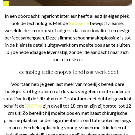
©
In een doordacht ingericht interieur heeft alles zijn eigen plek,
ook de technologie. Met de
X60-serie
bewijst Dreame,
wereldleider in robotstofzuigers, dat functionaliteit en design
perfect samengaan. Deze slimme schoonmaakoplossing is tot
in de kleinste details uitgewerkt om moeiteloos aan te sluiten
bij de hedendaagse levensstijl, zonder de aandacht naar zich
toe te trekken.
Technologie die onopvallend haar werk doet
Voortaan heb je geen last meer van moeilijk bereikbare
hoekjes, stoffige plinten of de vaak vergeten ruimte onder de
sofa. Dankzij de UltraExtend™-robotarm met dubbel gewricht
schuift de
X60 Pro
zijn dweil tot 18 cm en zijn zijborstel tot 12
cm uit. Zo bereikt hij moeiteloos en met haast chirurgische
precisie plaatsen onder lage meubels, rond tafelpoten en langs
muren. Een hele opluchting voor gezinnen met kinderen of
huisdieren: eindelijk een onberispelijke vloer zonder moeite,