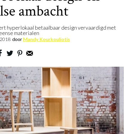
lse ambacht
ert hyperlokaal betaalbaar design vervaardigd met
eense materialen
.2018
door
Mandy Kourkouliotis