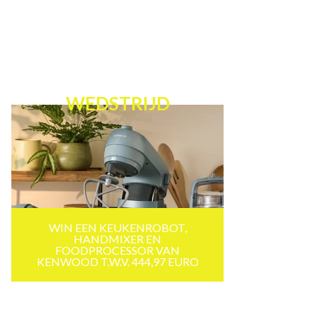
WEDSTRIJD
WIN EEN KEUKENROBOT,
HANDMIXER EN
FOODPROCESSOR VAN
KENWOOD T.W.V. 444,97 EURO