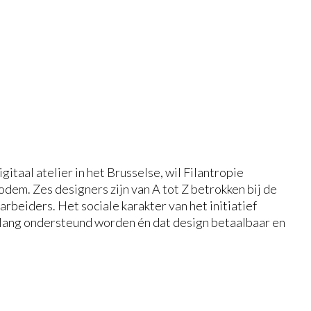
gitaal atelier in het Brusselse, wil Filantropie
dem. Zes designers zijn van A tot Z betrokken bij de
rbeiders. Het sociale karakter van het initiatief
 lang ondersteund worden én dat design betaalbaar en