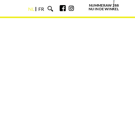
NUMMERAW 288
NL
FR
NU IN DE WINKEL
NL
FR