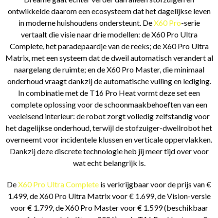
ontwikkelde daarom een ecosysteem dat het dagelijkse leven
in moderne huishoudens ondersteunt. De
X60 Pro
-serie
vertaalt die visie naar drie modellen: de X60 Pro Ultra
Complete, het paradepaardje van de reeks; de X60 Pro Ultra
Matrix, met een systeem dat de dweil automatisch verandert al
naargelang de ruimte; en de X60 Pro Master, die minimaal
onderhoud vraagt dankzij de automatische vulling en lediging.
In combinatie met de T16 Pro Heat vormt deze set een
complete oplossing voor de schoonmaakbehoeften van een
veeleisend interieur: de robot zorgt volledig zelfstandig voor
het dagelijkse onderhoud, terwijl de stofzuiger-dweilrobot het
overneemt voor incidentele klussen en verticale oppervlakken.
Dankzij deze discrete technologie heb jij meer tijd over voor
wat echt belangrijk is.
De
X60 Pro Ultra Complete
is verkrijgbaar voor de prijs van €
1.499, de X60 Pro Ultra Matrix voor € 1.699, de Vision-versie
voor € 1.799, de X60 Pro Master voor € 1.599 (beschikbaar