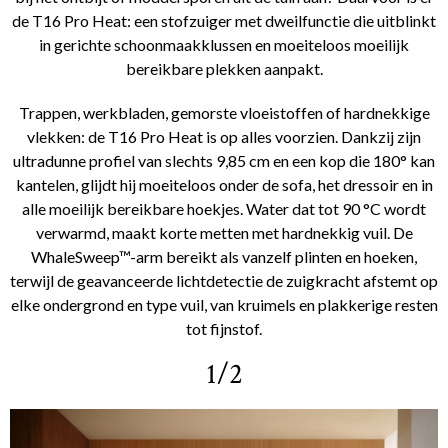
de T16 Pro Heat: een stofzuiger met dweilfunctie die uitblinkt
in gerichte schoonmaakklussen en moeiteloos moeilijk
bereikbare plekken aanpakt.
Trappen, werkbladen, gemorste vloeistoffen of hardnekkige
vlekken: de T16 Pro Heat is op alles voorzien. Dankzij zijn
ultradunne profiel van slechts 9,85 cm en een kop die 180° kan
kantelen, glijdt hij moeiteloos onder de sofa, het dressoir en in
alle moeilijk bereikbare hoekjes. Water dat tot 90 °C wordt
verwarmd, maakt korte metten met hardnekkig vuil. De
WhaleSweep™-arm bereikt als vanzelf plinten en hoeken,
terwijl de geavanceerde lichtdetectie de zuigkracht afstemt op
elke ondergrond en type vuil, van kruimels en plakkerige resten
tot fijnstof.
1/2