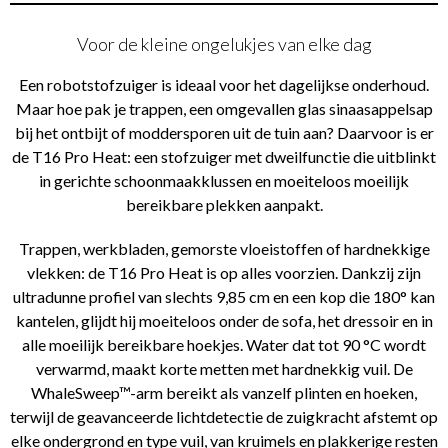
Voor de kleine ongelukjes van elke dag
Een robotstofzuiger is ideaal voor het dagelijkse onderhoud.
Maar hoe pak je trappen, een omgevallen glas sinaasappelsap
bij het ontbijt of moddersporen uit de tuin aan? Daarvoor is er
de T16 Pro Heat: een stofzuiger met dweilfunctie die uitblinkt
in gerichte schoonmaakklussen en moeiteloos moeilijk
bereikbare plekken aanpakt.
Trappen, werkbladen, gemorste vloeistoffen of hardnekkige
vlekken: de T16 Pro Heat is op alles voorzien. Dankzij zijn
ultradunne profiel van slechts 9,85 cm en een kop die 180° kan
kantelen, glijdt hij moeiteloos onder de sofa, het dressoir en in
alle moeilijk bereikbare hoekjes. Water dat tot 90 °C wordt
verwarmd, maakt korte metten met hardnekkig vuil. De
WhaleSweep™-arm bereikt als vanzelf plinten en hoeken,
terwijl de geavanceerde lichtdetectie de zuigkracht afstemt op
elke ondergrond en type vuil, van kruimels en plakkerige resten