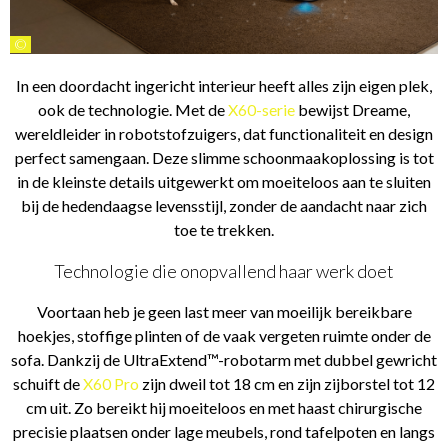
©
In een doordacht ingericht interieur heeft alles zijn eigen plek,
ook de technologie. Met de
X60-serie
bewijst Dreame,
wereldleider in robotstofzuigers, dat functionaliteit en design
perfect samengaan. Deze slimme schoonmaakoplossing is tot
in de kleinste details uitgewerkt om moeiteloos aan te sluiten
bij de hedendaagse levensstijl, zonder de aandacht naar zich
toe te trekken.
Technologie die onopvallend haar werk doet
Voortaan heb je geen last meer van moeilijk bereikbare
hoekjes, stoffige plinten of de vaak vergeten ruimte onder de
sofa. Dankzij de UltraExtend™-robotarm met dubbel gewricht
schuift de
X60 Pro
zijn dweil tot 18 cm en zijn zijborstel tot 12
cm uit. Zo bereikt hij moeiteloos en met haast chirurgische
precisie plaatsen onder lage meubels, rond tafelpoten en langs