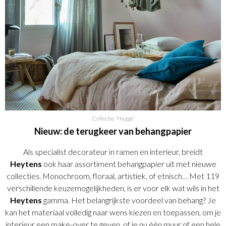
Collectie ‘Hygge’
Nieuw: de terugkeer van behangpapier
Als specialist decorateur in ramen en interieur, breidt
Heytens
ook haar assortiment behangpapier uit met nieuwe
collecties. Monochroom, floraal, artistiek, of etnisch… Met 119
verschillende keuzemogelijkheden, is er voor elk wat wils in het
Heytens
gamma. Het belangrijkste voordeel van behang? Je
kan het materiaal volledig naar wens kiezen en toepassen, om je
interieur een make-over te geven, of je nu één muur of een hele