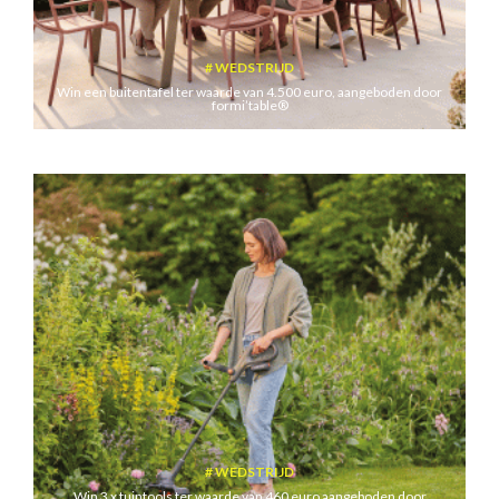
WEDSTRIJD
Win een buitentafel ter waarde van 4.500 euro, aangeboden door
formi’table®
WEDSTRIJD
Win 3 x tuintools ter waarde van 460 euro aangeboden door