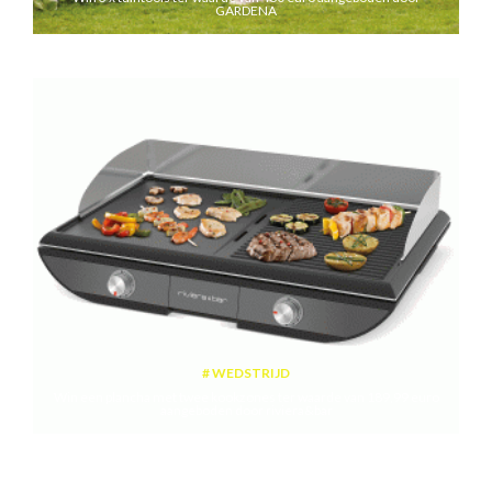
GARDENA
WEDSTRIJD
Win een plancha met twee kookzones ter waarde van 189,99 euro
aangeboden door riviera&bar