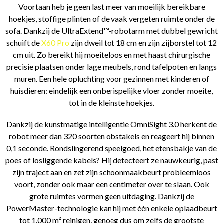
Voortaan heb je geen last meer van moeilijk bereikbare
hoekjes, stoffige plinten of de vaak vergeten ruimte onder de
sofa. Dankzij de UltraExtend™-robotarm met dubbel gewricht
schuift de
X60 Pro
zijn dweil tot 18 cm en zijn zijborstel tot 12
cm uit. Zo bereikt hij moeiteloos en met haast chirurgische
precisie plaatsen onder lage meubels, rond tafelpoten en langs
muren. Een hele opluchting voor gezinnen met kinderen of
huisdieren: eindelijk een onberispelijke vloer zonder moeite,
tot in de kleinste hoekjes.
Dankzij de kunstmatige intelligentie OmniSight 3.0 herkent de
robot meer dan 320 soorten obstakels en reageert hij binnen
0,1 seconde. Rondslingerend speelgoed, het etensbakje van de
poes of losliggende kabels? Hij detecteert ze nauwkeurig, past
zijn traject aan en zet zijn schoonmaakbeurt probleemloos
voort, zonder ook maar een centimeter over te slaan. Ook
grote ruimtes vormen geen uitdaging. Dankzij de
PowerMaster-technologie kan hij met één enkele oplaadbeurt
tot 1.000 m² reinigen, genoeg dus om zelfs de grootste