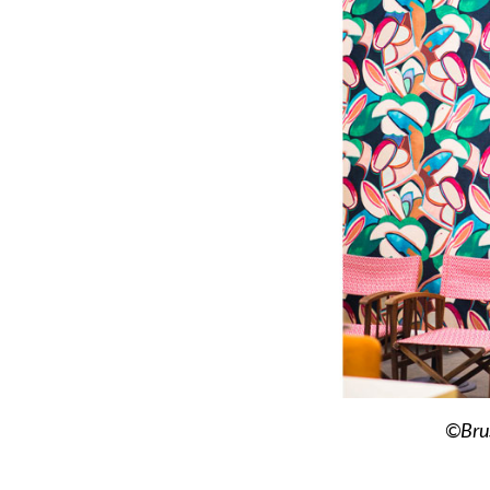
©Brus