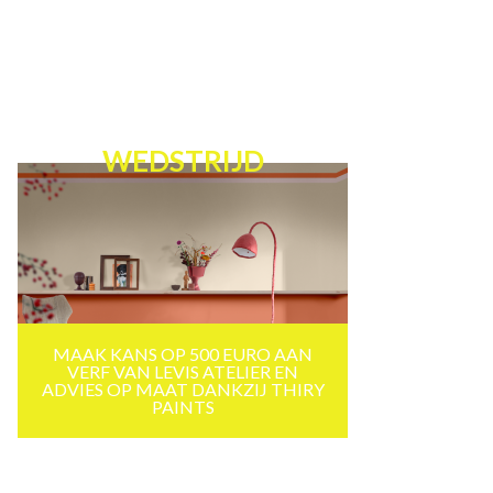
WEDSTRIJD
MAAK KANS OP 500 EURO AAN
VERF VAN LEVIS ATELIER EN
ADVIES OP MAAT DANKZIJ THIRY
PAINTS