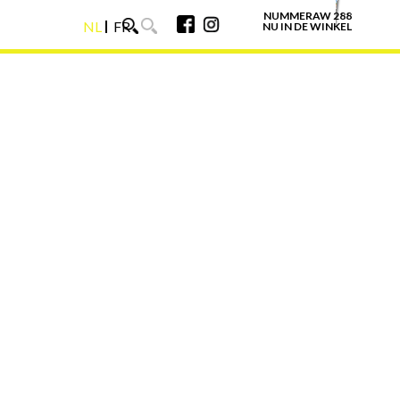
NUMMERAW 288
NL
FR
NU IN DE WINKEL
NL
FR