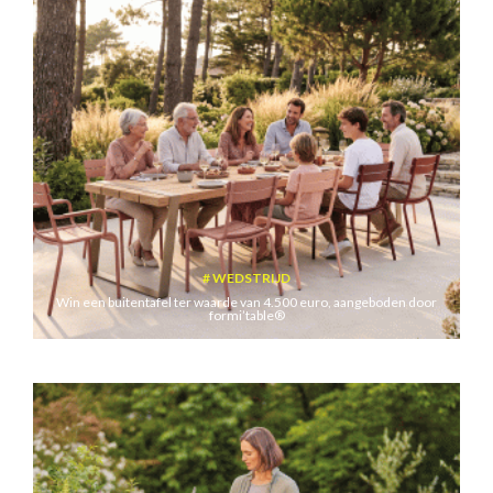
WEDSTRIJD
Win een buitentafel ter waarde van 4.500 euro, aangeboden door
formi’table®