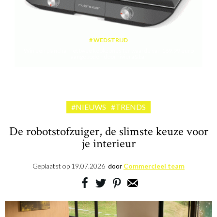
WEDSTRIJD
Win een plancha met twee kookzones ter waarde van 189,99 euro
aangeboden door riviera&bar
#NIEUWS
#TRENDS
De robotstofzuiger, de slimste keuze voor
je interieur
Geplaatst op
19.07.2026
door
Commercieel team