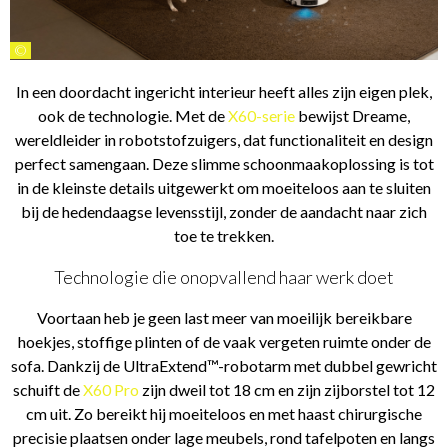
©
In een doordacht ingericht interieur heeft alles zijn eigen plek,
ook de technologie. Met de
X60-serie
bewijst Dreame,
wereldleider in robotstofzuigers, dat functionaliteit en design
perfect samengaan. Deze slimme schoonmaakoplossing is tot
in de kleinste details uitgewerkt om moeiteloos aan te sluiten
bij de hedendaagse levensstijl, zonder de aandacht naar zich
toe te trekken.
Technologie die onopvallend haar werk doet
Voortaan heb je geen last meer van moeilijk bereikbare
hoekjes, stoffige plinten of de vaak vergeten ruimte onder de
sofa. Dankzij de UltraExtend™-robotarm met dubbel gewricht
schuift de
X60 Pro
zijn dweil tot 18 cm en zijn zijborstel tot 12
cm uit. Zo bereikt hij moeiteloos en met haast chirurgische
precisie plaatsen onder lage meubels, rond tafelpoten en langs