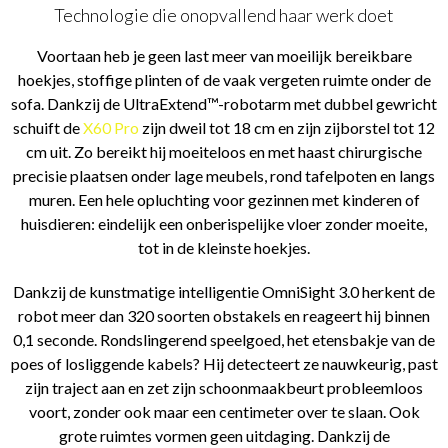
Technologie die onopvallend haar werk doet
Voortaan heb je geen last meer van moeilijk bereikbare
hoekjes, stoffige plinten of de vaak vergeten ruimte onder de
sofa. Dankzij de UltraExtend™-robotarm met dubbel gewricht
schuift de
X60 Pro
zijn dweil tot 18 cm en zijn zijborstel tot 12
cm uit. Zo bereikt hij moeiteloos en met haast chirurgische
precisie plaatsen onder lage meubels, rond tafelpoten en langs
muren. Een hele opluchting voor gezinnen met kinderen of
huisdieren: eindelijk een onberispelijke vloer zonder moeite,
tot in de kleinste hoekjes.
Dankzij de kunstmatige intelligentie OmniSight 3.0 herkent de
robot meer dan 320 soorten obstakels en reageert hij binnen
0,1 seconde. Rondslingerend speelgoed, het etensbakje van de
poes of losliggende kabels? Hij detecteert ze nauwkeurig, past
zijn traject aan en zet zijn schoonmaakbeurt probleemloos
voort, zonder ook maar een centimeter over te slaan. Ook
grote ruimtes vormen geen uitdaging. Dankzij de