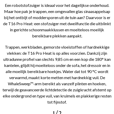
Een robotstofzuiger is ideaal voor het dagelijkse onderhoud.
Maar hoe pak je trappen, een omgevallen glas sinaasappelsap
bij het ontbijt of moddersporen uit de tuin aan? Daarvoor is er
de T16 Pro Heat: een stofzuiger met dweilfunctie die uitblinkt
in gerichte schoonmaakklussen en moeiteloos moeilijk
bereikbare plekken aanpakt.
Trappen, werkbladen, gemorste vloeistoffen of hardnekkige
vlekken: de T16 Pro Heat is op alles voorzien. Dankzij zijn
ultradunne profiel van slechts 9,85 cm en een kop die 180° kan
kantelen, glijdt hij moeiteloos onder de sofa, het dressoir en in
alle moeilijk bereikbare hoekjes. Water dat tot 90 °C wordt
verwarmd, maakt korte metten met hardnekkig vuil. De
WhaleSweep™-arm bereikt als vanzelf plinten en hoeken,
terwijl de geavanceerde lichtdetectie de zuigkracht afstemt op
elke ondergrond en type vuil, van kruimels en plakkerige resten
tot fijnstof.
1/2