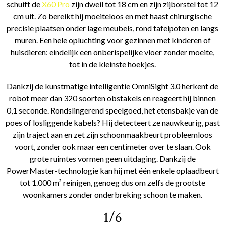
schuift de
X60 Pro
zijn dweil tot 18 cm en zijn zijborstel tot 12
cm uit. Zo bereikt hij moeiteloos en met haast chirurgische
precisie plaatsen onder lage meubels, rond tafelpoten en langs
muren. Een hele opluchting voor gezinnen met kinderen of
huisdieren: eindelijk een onberispelijke vloer zonder moeite,
tot in de kleinste hoekjes.
Dankzij de kunstmatige intelligentie OmniSight 3.0 herkent de
robot meer dan 320 soorten obstakels en reageert hij binnen
0,1 seconde. Rondslingerend speelgoed, het etensbakje van de
poes of losliggende kabels? Hij detecteert ze nauwkeurig, past
zijn traject aan en zet zijn schoonmaakbeurt probleemloos
voort, zonder ook maar een centimeter over te slaan. Ook
grote ruimtes vormen geen uitdaging. Dankzij de
PowerMaster-technologie kan hij met één enkele oplaadbeurt
tot 1.000 m² reinigen, genoeg dus om zelfs de grootste
woonkamers zonder onderbreking schoon te maken.
1/6