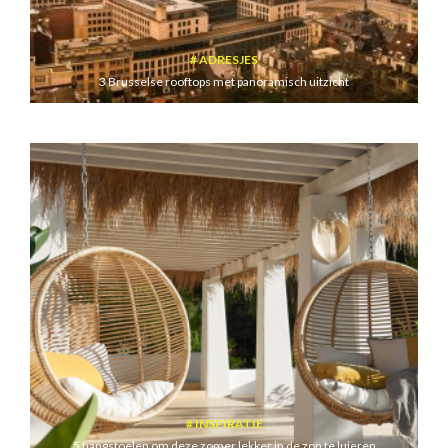
ADRESJES
3 Brusselse rooftops met panoramisch uitzicht
INSPIRATIE
5 hangstoelen om deze zomer lekker in de zon te luieren