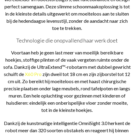
perfect samengaan. Deze slimme schoonmaakoplossing is tot
in de kleinste details uitgewerkt om moeiteloos aan te sluiten
bij de hedendaagse levensstijl, zonder de aandacht naar zich
toe te trekken.
Technologie die onopvallend haar werk doet
Voortaan heb je geen last meer van moeilijk bereikbare
hoekjes, stoffige plinten of de vaak vergeten ruimte onder de
sofa. Dankzij de UltraExtend™-robotarm met dubbel gewricht
schuift de
X60 Pro
zijn dweil tot 18 cm en zijn zijborstel tot 12
cm uit. Zo bereikt hij moeiteloos en met haast chirurgische
precisie plaatsen onder lage meubels, rond tafelpoten en langs
muren. Een hele opluchting voor gezinnen met kinderen of
huisdieren: eindelijk een onberispelijke vloer zonder moeite,
tot in de kleinste hoekjes.
Dankzij de kunstmatige intelligentie OmniSight 3.0 herkent de
robot meer dan 320 soorten obstakels en reageert hij binnen