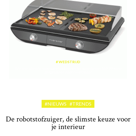
WEDSTRIJD
Win een plancha met twee kookzones ter waarde van 189,99 euro
aangeboden door riviera&bar
#NIEUWS
#TRENDS
De robotstofzuiger, de slimste keuze voor
je interieur