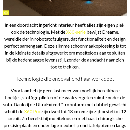
©
In een doordacht ingericht interieur heeft alles zijn eigen plek,
ook de technologie. Met de
X60-serie
bewijst Dreame,
wereldleider in robotstofzuigers, dat functionaliteit en design
perfect samengaan. Deze slimme schoonmaakoplossing is tot
in de kleinste details uitgewerkt om moeiteloos aan te sluiten
bij de hedendaagse levensstijl, zonder de aandacht naar zich
toe te trekken.
Technologie die onopvallend haar werk doet
Voortaan heb je geen last meer van moeilijk bereikbare
hoekjes, stoffige plinten of de vaak vergeten ruimte onder de
sofa. Dankzij de UltraExtend™-robotarm met dubbel gewricht
schuift de
X60 Pro
zijn dweil tot 18 cm en zijn zijborstel tot 12
cm uit. Zo bereikt hij moeiteloos en met haast chirurgische
precisie plaatsen onder lage meubels, rond tafelpoten en langs