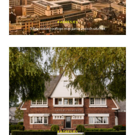
ADRESJES
3 Brusselse rooftops met panoramisch uitzicht
ADRESJES