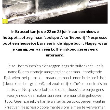
©
In Brussel kan je op 22 en 23 juni naar een nieuwe
hotspot… of zeg maar ‘coolspot’: koffiebedrijf Nespresso
poot een heuse ice bar neer in de hippe buurt Flagey, waar
je kan nippen van een koffie, ijskoud geserveerd
uiteraard.
Je zou het misschien niet zeggen langs de buitenkant – er is
namelijk een strandje aangelegd en er staan uitnodigende
ligstoelen met parasols – maar eenmaal binnen in de bar is het
ijskoud (min tien graden!), net zoals de ijskoffie’s en cocktails op
basis van Nespresso-koffie die de enthousiaste barjongens
voor je neus klaarmaken aan een helemaal uit ijs gehouwen
toog. Geen paniek, je kan je winterjas terug opbergen want je
krijgt van Nespresso coole mantels om je mee te verwarmen