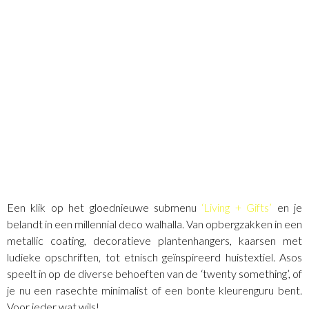
Een klik op het gloednieuwe submenu
‘Living + Gifts’
en je
belandt in een millennial deco walhalla. Van opbergzakken in een
metallic coating, decoratieve plantenhangers, kaarsen met
ludieke opschriften, tot etnisch geïnspireerd huistextiel. Asos
speelt in op de diverse behoeften van de ‘twenty something’, of
je nu een rasechte minimalist of een bonte kleurenguru bent.
Voor ieder wat wils!