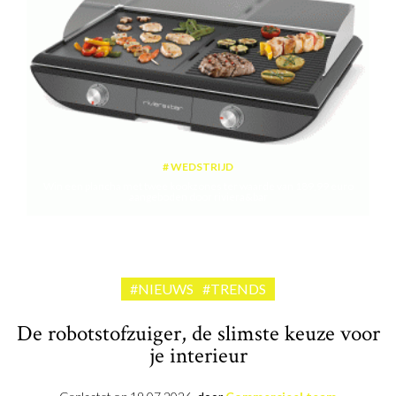
WEDSTRIJD
Win een plancha met twee kookzones ter waarde van 189,99 euro
aangeboden door riviera&bar
#NIEUWS
#TRENDS
De robotstofzuiger, de slimste keuze voor
je interieur