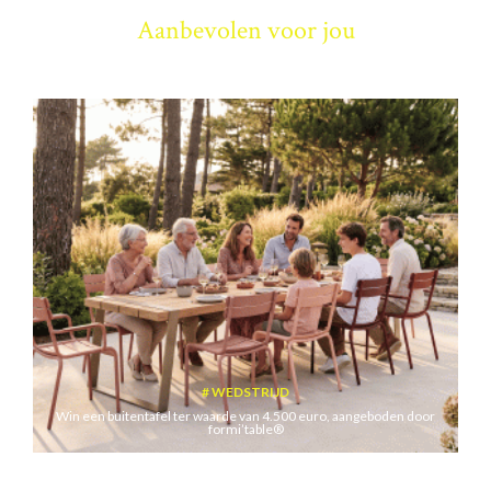
Aanbevolen voor jou
WEDSTRIJD
Win een buitentafel ter waarde van 4.500 euro, aangeboden door
formi’table®