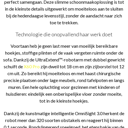
perfect samengaan. Deze slimme schoonmaakoplossing is tot
in de kleinste details uitgewerkt om moeiteloos aan te sluiten
bij de hedendaagse levensstijl, zonder de aandacht naar zich
toe te trekken.
Technologie die onopvallend haar werk doet
Voortaan heb je geen last meer van moeilijk bereikbare
hoekjes, stoffige plinten of de vaak vergeten ruimte onder de
sofa. Dankzij de UltraExtend™-robotarm met dubbel gewricht
schuift de
X60 Pro
zijn dweil tot 18 cm en zijn zijborstel tot 12
cm uit. Zo bereikt hij moeiteloos en met haast chirurgische
precisie plaatsen onder lage meubels, rond tafelpoten en langs
muren. Een hele opluchting voor gezinnen met kinderen of
huisdieren: eindelijk een onberispelijke vloer zonder moeite,
tot in de kleinste hoekjes.
Dankzij de kunstmatige intelligentie OmniSight 3.0 herkent de
robot meer dan 320 soorten obstakels en reageert hij binnen
0,1 seconde. Rondslingerend speelgoed, het etensbakje van de