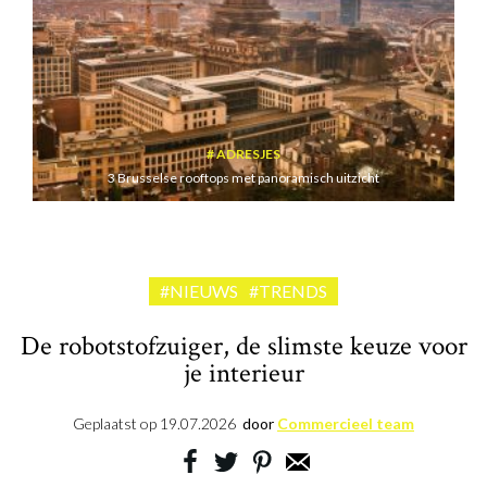
ADRESJES
3 Brusselse rooftops met panoramisch uitzicht
#NIEUWS
#TRENDS
De robotstofzuiger, de slimste keuze voor
je interieur
Geplaatst op
19.07.2026
door
Commercieel team