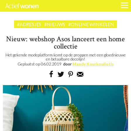
#ADRESJES
#NIEUWS
#ONLINE WINKELEN
Nieuw: webshop Asos lanceert een home
collectie
Het gekende modeplatform komt op de proppen met een gloednieuwe
en betaalbare decolijn!
Geplaatst op
06.02.2019
door
Mandy Kourkouliotis