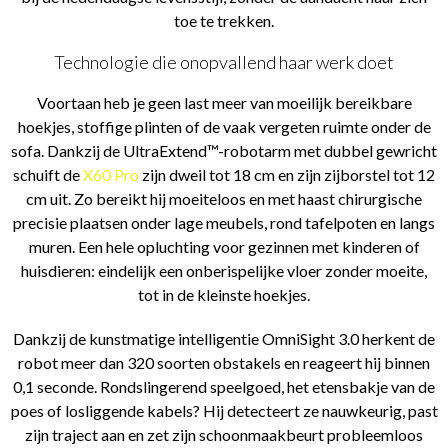
toe te trekken.
Technologie die onopvallend haar werk doet
Voortaan heb je geen last meer van moeilijk bereikbare
hoekjes, stoffige plinten of de vaak vergeten ruimte onder de
sofa. Dankzij de UltraExtend™-robotarm met dubbel gewricht
schuift de
X60 Pro
zijn dweil tot 18 cm en zijn zijborstel tot 12
cm uit. Zo bereikt hij moeiteloos en met haast chirurgische
precisie plaatsen onder lage meubels, rond tafelpoten en langs
muren. Een hele opluchting voor gezinnen met kinderen of
huisdieren: eindelijk een onberispelijke vloer zonder moeite,
tot in de kleinste hoekjes.
Dankzij de kunstmatige intelligentie OmniSight 3.0 herkent de
robot meer dan 320 soorten obstakels en reageert hij binnen
0,1 seconde. Rondslingerend speelgoed, het etensbakje van de
poes of losliggende kabels? Hij detecteert ze nauwkeurig, past
zijn traject aan en zet zijn schoonmaakbeurt probleemloos