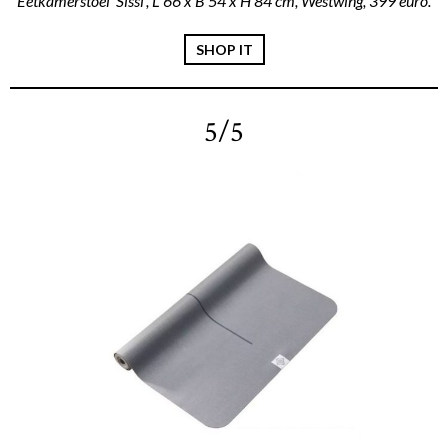
Eetkamerstoel ‘Sissi’, L 66 x B 54 x H 84 cm, Westwing, 399 euro.
SHOP IT
5/5