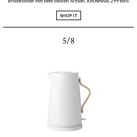
Broodrooster met twee sleuven ‘Artisan’, KitchenAid, 299 euro.
SHOP IT
5/8