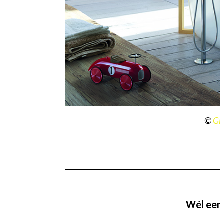
©
Gl
Wél een