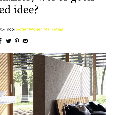
ed idee?
014
door
Actief Wonen Marketing