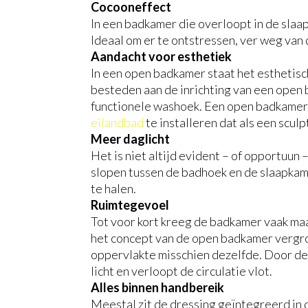
Cocooneffect
In een badkamer die overloopt in de slaa
Ideaal om er te ontstressen, ver weg van
Aandacht voor esthetiek
In een open badkamer staat het esthetisch
besteden aan de inrichting van een open 
functionele washoek. Een open badkamer l
eilandbad
te installeren dat als een scul
Meer daglicht
Het is niet altijd evident – of opportuun
slopen tussen de badhoek en de slaapkame
te halen.
Ruimtegevoel
Tot voor kort kreeg de badkamer vaak maa
het concept van de open badkamer vergroo
oppervlakte misschien dezelfde. Door de
licht en verloopt de circulatie vlot.
Alles binnen handbereik
Meestal zit de dressing geïntegreerd in de