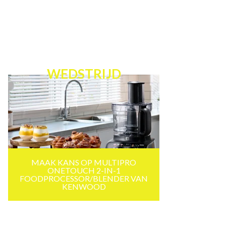
WEDSTRIJD
MAAK KANS OP MULTIPRO
ONETOUCH 2-IN-1
FOODPROCESSOR/BLENDER VAN
KENWOOD