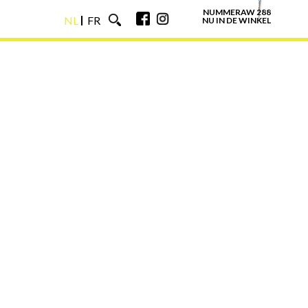
NUMMERAW 288
NL
FR
NU IN DE WINKEL
NL
FR