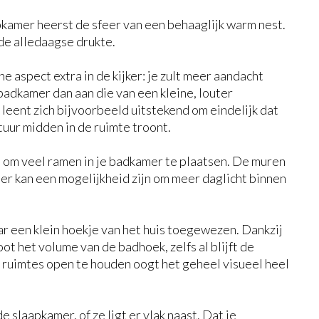
pkamer heerst de sfeer van een behaaglijk warm nest.
 de alledaagse drukte.
e aspect extra in de kijker: je zult meer aandacht
badkamer dan aan die van een kleine, louter
eent zich bijvoorbeeld uitstekend om eindelijk dat
ptuur midden in de ruimte troont.
 – om veel ramen in je badkamer te plaatsen. De muren
r kan een mogelijkheid zijn om meer daglicht binnen
r een klein hoekje van het huis toegewezen. Dankzij
t het volume van de badhoek, zelfs al blijft de
 ruimtes open te houden oogt het geheel visueel heel
 slaapkamer, of ze ligt er vlak naast. Dat je