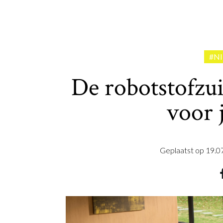
#N
De robotstofzui
voor 
Geplaatst op
19.0