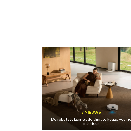
NIEUWS
De robotstofzuiger, de slimste keuze voor j
interieur