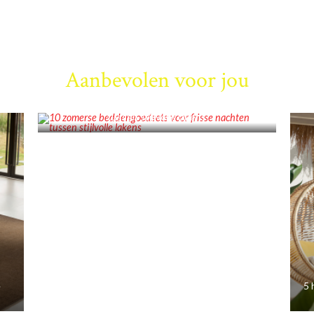
Aanbevolen voor jou
INSPIRATIE
10 zomerse beddengoedsets voor frisse nachten
tussen stijlvolle lakens
e
5 