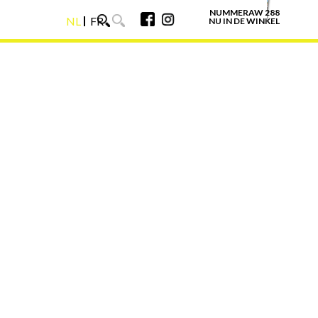
NUMMERAW 288
NL
FR
NU IN DE WINKEL
NL
FR