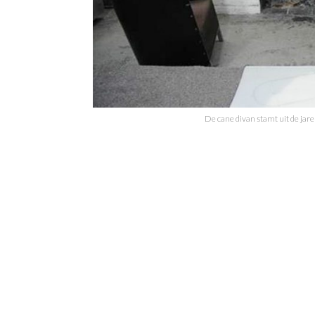
De cane divan stamt uit de jare