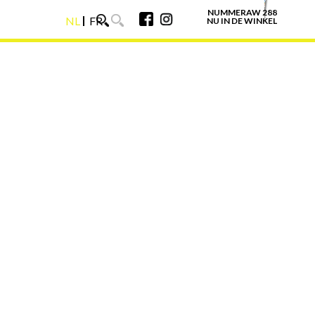
NUMMERAW 288
NL
FR
NU IN DE WINKEL
NL
FR