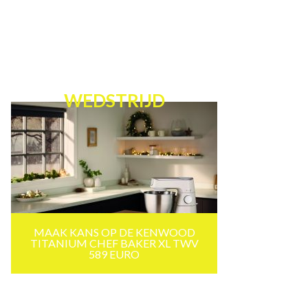
WEDSTRIJD
MAAK KANS OP DE KENWOOD
TITANIUM CHEF BAKER XL TWV
589 EURO