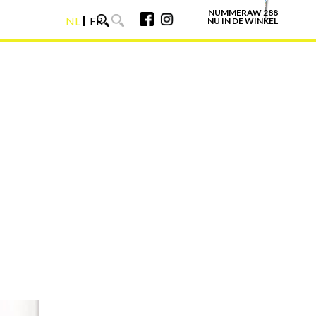
NUMMERAW 288
NL
FR
NU IN DE WINKEL
NL
FR