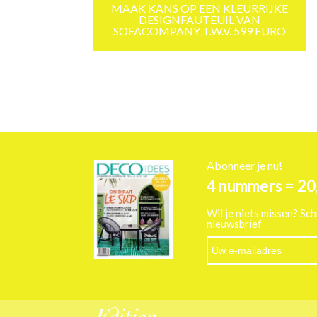
MAAK KANS OP EEN KLEURRIJKE
DESIGNFAUTEUIL VAN
SOFACOMPANY T.W.V. 599 EURO
Abonneer je nu!
4 nummers = 20
Wil je niets missen? Sch
nieuwsbrief