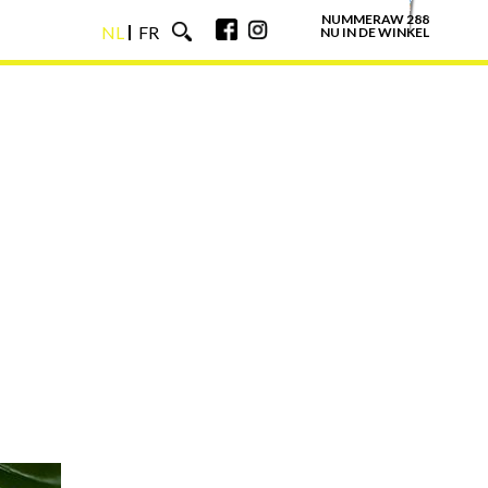
NUMMERAW 288
NL
FR
NU IN DE WINKEL
NL
FR