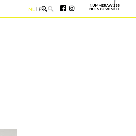
NUMMERAW 288
NL
FR
NU IN DE WINKEL
NL
FR