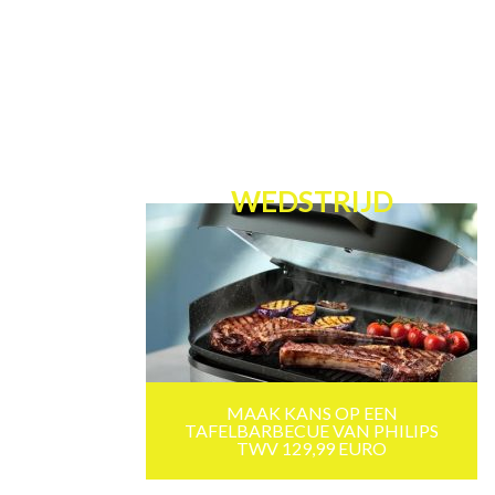
WEDSTRIJD
MAAK KANS OP EEN
TAFELBARBECUE VAN PHILIPS
TWV 129,99 EURO