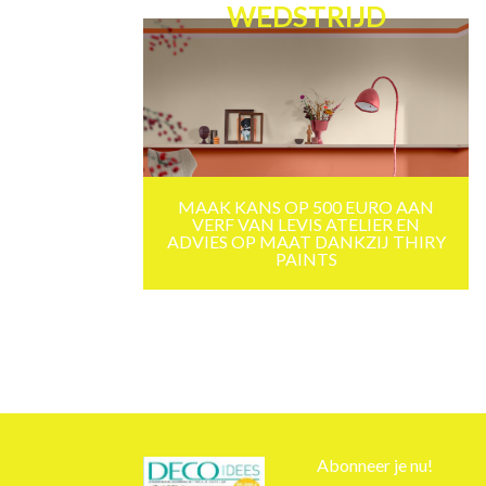
WEDSTRIJD
MAAK KANS OP 500 EURO AAN
VERF VAN LEVIS ATELIER EN
ADVIES OP MAAT DANKZIJ THIRY
PAINTS
Abonneer je nu!