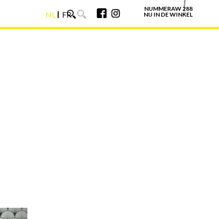
NUMMERAW 288
NL
FR
NU IN DE WINKEL
NL
FR